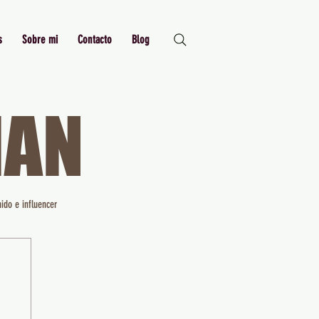
s
Sobre mi
Contacto
Blog
MAN
Just Me,
Myself and I
ido e influencer