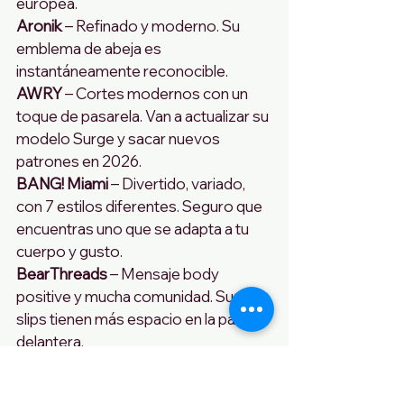
europea.
Aronik
 – Refinado y moderno. Su 
emblema de abeja es 
instantáneamente reconocible.
AWRY
 – Cortes modernos con un 
toque de pasarela. Van a actualizar su 
modelo Surge y sacar nuevos 
patrones en 2026. 
BANG! Miami
 – Divertido, variado, 
con 7 estilos diferentes. Seguro que 
encuentras uno que se adapta a tu 
cuerpo y gusto.
BearThreads
 – Mensaje body 
positive y mucha comunidad. Sus 
slips tienen más espacio en la parte 
delantera.
C-IN2
 – Llevan la experiencia de la 
ropa interior al baño. Ajustes ceñidos 