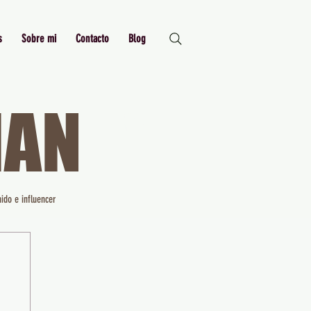
s
Sobre mi
Contacto
Blog
MAN
Just Me,
Myself and I
ido e influencer