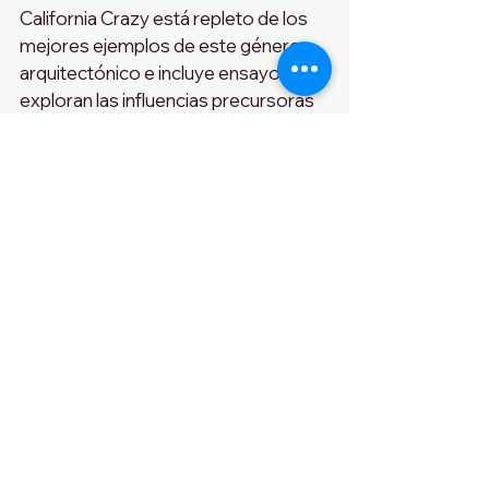
California Crazy está repleto de los 
mejores ejemplos de este género 
arquitectónico e incluye ensayos que 
exploran las influencias precursoras 
de aquel estilo arquitectónico 
emergente. También se describen 
los paisajes y actitudes poco 
convencionales de las carreteras de 
Los Ángeles y Hollywood que 
permitieron la aparición de estos 
edificios. 
Es de lo más divertido.
Brimming with the best examples 
of this architectural genre, 
California Crazyincludes essays 
exploring the influences that 
fostered the nascent architectural 