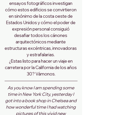
ensayos fotográficos investigan 
cómo estos edificios se convirtieron 
en sinónimo de la costa oeste de 
Estados Unidos y cómo el poder de 
expresión personal consiguió 
desafiar todos los cánones 
arquitectónicos mediante 
estructuras excéntricas, innovadoras 
y estrafalarias. 
¿Estas listo para hacer un viaje en 
carretera por la California de los años 
30? Vámonos.
As you know I am spending some 
time in New York City, yesterday I 
got into a book shop in Chelsea and 
how wonderful time I had watching 
pictures of this vivid new 