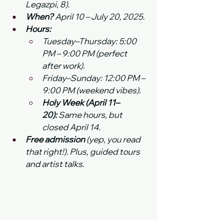
Legazpi, 8).
When?
 April 10 – July 20, 2025.
Hours:
Tuesday–Thursday: 5:00 
PM – 9:00 PM (perfect 
after work).
Friday–Sunday: 12:00 PM – 
9:00 PM (weekend vibes).
Holy Week (April 11–
20):
 Same hours, but 
closed April 14.
Free admission
 (yep, you read 
that right!). Plus, guided tours 
and artist talks.