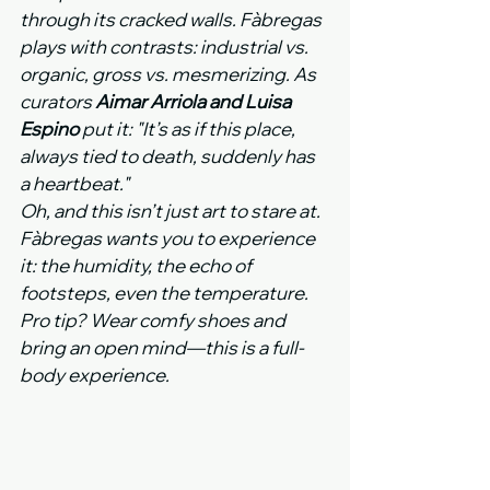
through its cracked walls. Fàbregas 
plays with contrasts: industrial vs. 
organic, gross vs. mesmerizing. As 
curators 
Aimar Arriola and Luisa 
Espino
 put it: "It’s as if this place, 
always tied to death, suddenly has 
a heartbeat."
Oh, and this isn’t just art to stare at. 
Fàbregas wants you to experience 
it: the humidity, the echo of 
footsteps, even the temperature. 
Pro tip? Wear comfy shoes and 
bring an open mind—this is a full-
body experience.