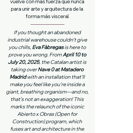
vuelve con más fuerza que nunca 
para unir arte y arquitectura de la 
forma más visceral.
If you thought an abandoned 
industrial warehouse couldn’t give 
you chills, 
Eva Fàbregas
 is here to 
prove you wrong. From 
April 10 to 
July 20, 2025
, the Catalan artist is 
taking over 
Nave 0 at Matadero 
Madrid
 with an installation that’ll 
make you feel like you’re inside a 
giant, breathing organism—and no, 
that’s not an exaggeration! This 
marks the relaunch of the iconic 
Abierto x Obras (Open for 
Construction) program, which 
fuses art and architecture in the 