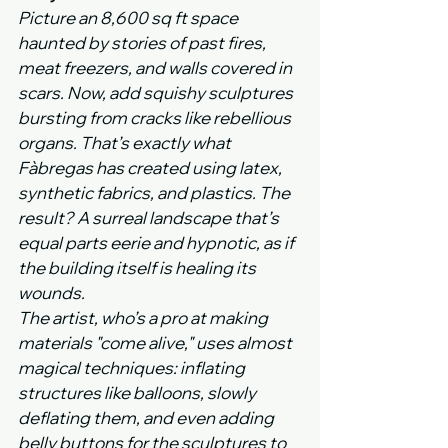
Picture an 8,600 sq ft space 
haunted by stories of past fires, 
meat freezers, and walls covered in 
scars. Now, add squishy sculptures 
bursting from cracks like rebellious 
organs. That’s exactly what 
Fàbregas has created using latex, 
synthetic fabrics, and plastics. The 
result? A surreal landscape that’s 
equal parts eerie and hypnotic, as if 
the building itself is healing its 
wounds.
The artist, who’s a pro at making 
materials "come alive," uses almost 
magical techniques: inflating 
structures like balloons, slowly 
deflating them, and even adding 
belly buttons for the sculptures to 