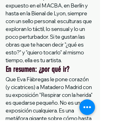
expuesto en el MACBA, en Berlín y 
hasta en la Bienal de Lyon, siempre 
con un sello personal: esculturas que 
exploran lo táctil, lo sensual y lo un 
poco perturbador. Si te gustan las 
obras que te hacen decir "¿qué es 
esto?" y "quiero tocarlo" al mismo 
tiempo, ella es tu artista.
En resumen: ¿por qué ir?
Que Eva Fàbregas le pone corazón 
(y cicatrices) a Matadero Madrid con 
su exposición "Respirar con la herida" 
es quedarse pequeño. No es una 
exposición cualquiera. Es una 
metáfora gigante sobre cómo hasta 
los espacios más fríos pueden 
renacer, una invitación a sentir el arte 