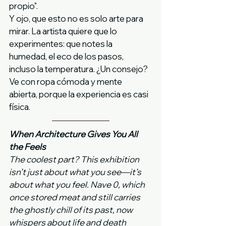
propio".
Y ojo, que esto no es solo arte para 
mirar. La artista quiere que lo 
experimentes: que notes la 
humedad, el eco de los pasos, 
incluso la temperatura. ¿Un consejo? 
Ve con ropa cómoda y mente 
abierta, porque la experiencia es casi 
física.
When Architecture Gives You All 
the Feels
The coolest part? This exhibition 
isn’t just about what you see—it’s 
about what you feel. Nave 0, which 
once stored meat and still carries 
the ghostly chill of its past, now 
whispers about life and death 