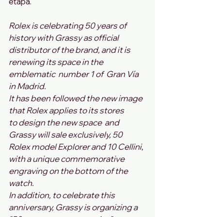
etapa.
Rolex is celebrating 50 years of 
history with Grassy as official 
distributor of the brand, and it is 
renewing its space in the 
emblematic  number 1 of  Gran Vía 
in Madrid. 
It has been followed the new image 
that Rolex applies to its stores 
to design the new space  and 
Grassy will sale exclusively, 50 
Rolex model Explorer and 10 Cellini, 
with a unique commemorative 
engraving on the bottom of the 
watch. 
In addition, to celebrate this 
anniversary, Grassy is organizing a 