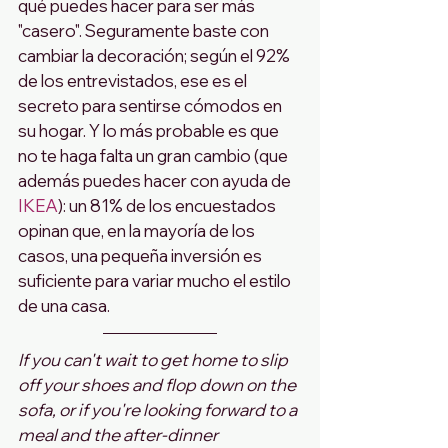
qué puedes hacer para ser más 
"casero". Seguramente baste con 
cambiar la decoración; según el 92% 
de los entrevistados, ese es el 
secreto para sentirse cómodos en 
su hogar. Y lo más probable es que 
no te haga falta un gran cambio (que 
además puedes hacer con ayuda de 
IKEA
): un 81% de los encuestados 
opinan que, en la mayoría de los 
casos, una pequeña inversión es 
suficiente para variar mucho el estilo 
de una casa. 
If you can't wait to get home to slip 
off your shoes and flop down on the 
sofa, or if you're looking forward to a 
meal and the after-dinner 