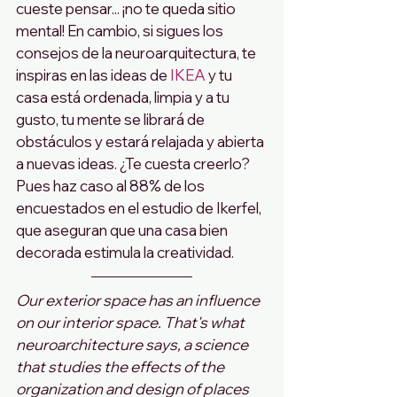
cueste pensar... ¡no te queda sitio 
mental! En cambio, si sigues los 
consejos de la neuroarquitectura, te 
inspiras en las ideas de 
IKEA
 y tu 
casa está ordenada, limpia y a tu 
gusto, tu mente se librará de 
obstáculos y estará relajada y abierta 
a nuevas ideas. ¿Te cuesta creerlo? 
Pues haz caso al 88% de los 
encuestados en el estudio de Ikerfel, 
que aseguran que una casa bien 
decorada estimula la creatividad. 
Our exterior space has an influence 
on our interior space. That's what 
neuroarchitecture says, a science 
that studies the effects of the 
organization and design of places 