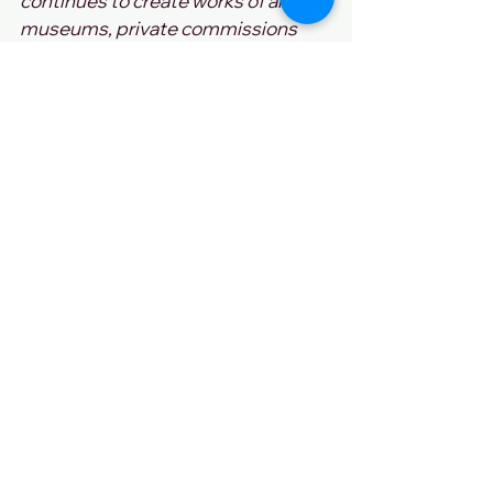
continues to create works of art for 
museums, private commissions 
and art galleries. Going from an 
unknown aviation mechanic within 3 
years Kevin is a hot new artist 
whose prices have risen 
dramatically. The larger works are 
selling for $75k each now doing 
work for billionaire collectors and 
celebrities including  two 9’ tall 
pieces just made for Drake