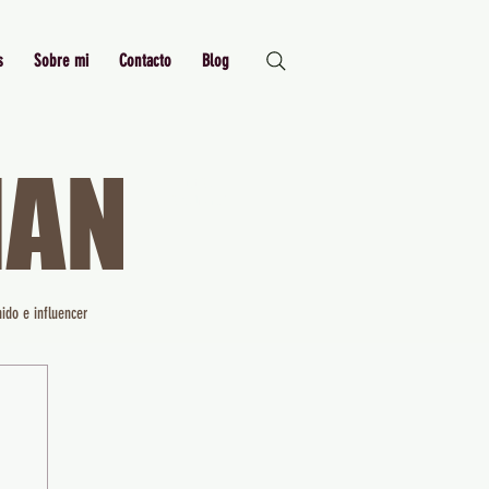
s
Sobre mi
Contacto
Blog
MAN
Just Me,
Myself and I
ido e influencer