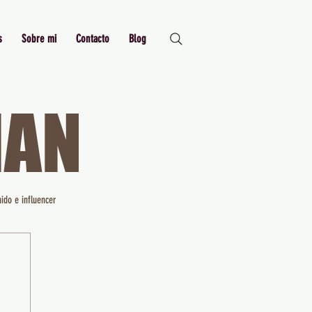
s
Sobre mi
Contacto
Blog
MAN
Just Me,
Myself and I
ido e influencer