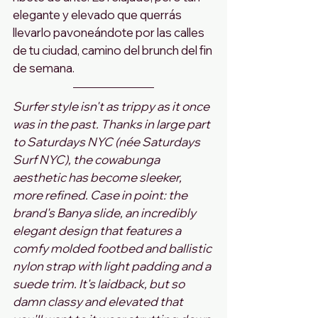
elegante y elevado que querrás 
llevarlo pavoneándote por las calles 
de tu ciudad, camino del brunch del fin 
de semana.
Surfer style isn't as trippy as it once 
was in the past. Thanks in large part 
to Saturdays NYC (née Saturdays 
Surf NYC), the cowabunga 
aesthetic has become sleeker, 
more refined. Case in point: the 
brand's Banya slide, an incredibly 
elegant design that features a 
comfy molded footbed and ballistic 
nylon strap with light padding and a 
suede trim. It's laidback, but so 
damn classy and elevated that 