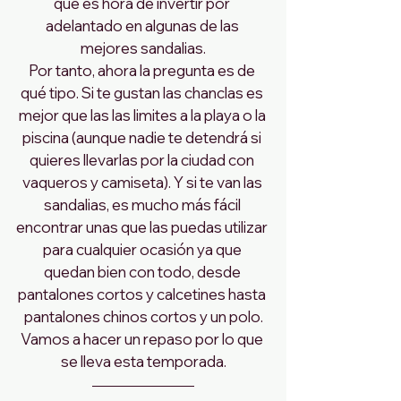
que es hora de invertir por 
adelantado en algunas de las 
mejores sandalias.
Por tanto, ahora la pregunta es de 
qué tipo. Si te gustan las chanclas es 
mejor que las las limites a la playa o la 
piscina (aunque nadie te detendrá si 
quieres llevarlas por la ciudad con 
vaqueros y camiseta). Y si te van las 
sandalias, es mucho más fácil 
encontrar unas que las puedas utilizar 
para cualquier ocasión ya que 
quedan bien con todo, desde 
pantalones cortos y calcetines hasta 
pantalones chinos cortos y un polo.
Vamos a hacer un repaso por lo que 
se lleva esta temporada.