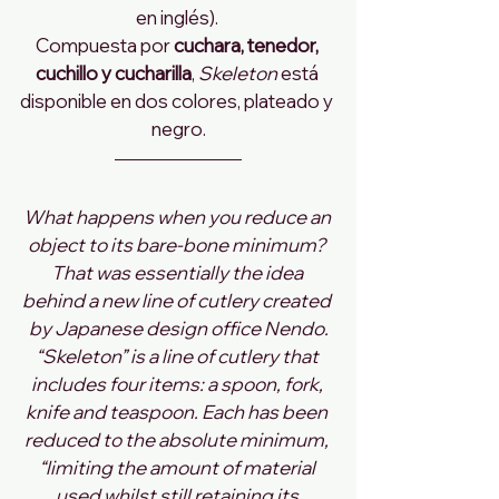
en inglés). 
Compuesta por 
cuchara, tenedor, 
cuchillo y cucharilla
, 
Skeleton
 está 
disponible en dos colores, plateado y 
negro.
What happens when you reduce an 
object to its bare-bone minimum? 
That was essentially the idea 
behind a new line of cutlery created 
by Japanese design office Nendo.
“Skeleton” is a line of cutlery that 
includes four items: a spoon, fork, 
knife and teaspoon. Each has been 
reduced to the absolute minimum, 
“limiting the amount of material 
used whilst still retaining its 