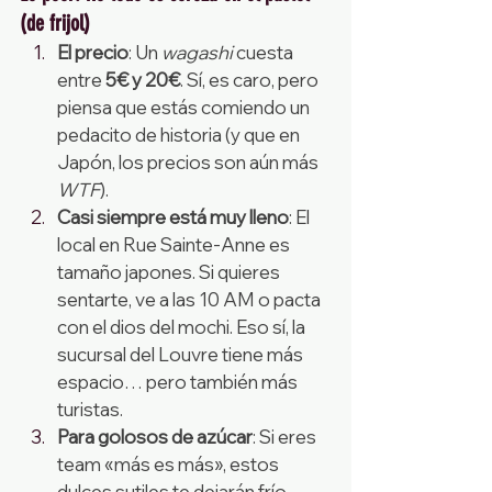
(de frijol)
El precio
: Un 
wagashi
 cuesta 
entre 
5€ y 20€
. Sí, es caro, pero 
piensa que estás comiendo un 
pedacito de historia (y que en 
Japón, los precios son aún más 
WTF
).
Casi siempre está muy lleno
: El 
local en Rue Sainte-Anne es 
tamaño japones. Si quieres 
sentarte, ve a las 10 AM o pacta 
con el dios del mochi. Eso sí, la 
sucursal del Louvre tiene más 
espacio… pero también más 
turistas.
Para golosos de azúcar
: Si eres 
team «más es más», estos 
dulces sutiles te dejarán frío. 