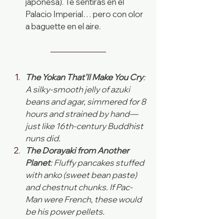
japonesa). Te sentirás en el 
Palacio Imperial… pero con olor 
a baguette en el aire.
The Yokan That’ll Make You Cry
: 
A silky-smooth jelly of azuki 
beans and agar, simmered for 8 
hours and strained by hand—
just like 16th-century Buddhist 
nuns did.
The Dorayaki from Another 
Planet
: Fluffy pancakes stuffed 
with anko (sweet bean paste) 
and chestnut chunks. If Pac-
Man were French, these would 
be his power pellets.