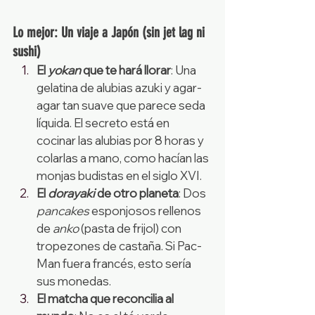
Lo mejor: Un viaje a Japón (sin jet lag ni 
sushi)
El 
yokan
 que te hará llorar
: Una 
gelatina de alubias azuki y agar-
agar tan suave que parece seda 
líquida. El secreto está en 
cocinar las alubias por 8 horas y 
colarlas a mano, como hacían las 
monjas budistas en el siglo XVI.
El 
dorayaki
 de otro planeta
: Dos 
pancakes
 esponjosos rellenos 
de 
anko
 (pasta de frijol) con 
tropezones de castaña. Si Pac-
Man fuera francés, esto sería 
sus monedas.
El matcha que reconcilia al 