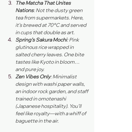
The Matcha That Unites 
Nations
: Not the dusty green 
tea from supermarkets. Here, 
it’s brewed at 70°C and served 
in cups that double as art.
Spring’s Sakura Mochi
: Pink 
glutinous rice wrapped in 
salted cherry leaves. One bite 
tastes like Kyoto in bloom… 
and pure joy.
Zen Vibes Only
: Minimalist 
design with washi paper walls, 
an indoor rock garden, and staff 
trained in omotenashi 
(Japanese hospitality). You’ll 
feel like royalty—with a whiff of 
baguette in the air.