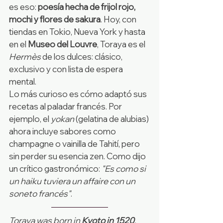
es eso: 
poesía hecha de frijol rojo, 
mochi y flores de sakura
. Hoy, con 
tiendas en Tokio, Nueva York y hasta 
en el 
Museo del Louvre
, Toraya es el 
Hermès
 de los dulces: clásico, 
exclusivo y con lista de espera 
mental.
Lo más curioso es cómo adaptó sus 
recetas al paladar francés. Por 
ejemplo, el 
yokan
 (gelatina de alubias) 
ahora incluye sabores como 
champagne o vainilla de Tahití, pero 
sin perder su esencia zen. Como dijo 
un crítico gastronómico: 
"Es como si 
un haiku tuviera un affaire con un 
soneto francés"
.
Toraya was born in 
Kyoto in 1520
, 