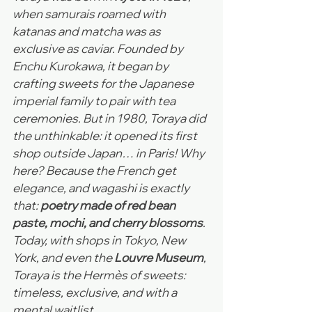
when samurais roamed with 
katanas and matcha was as 
exclusive as caviar. Founded by 
Enchu Kurokawa, it began by 
crafting sweets for the Japanese 
imperial family to pair with tea 
ceremonies. But in 1980, Toraya did 
the unthinkable: it opened its first 
shop outside Japan… in Paris! Why 
here? Because the French get 
elegance, and wagashi is exactly 
that: 
poetry made of red bean 
paste, mochi, and cherry blossoms
. 
Today, with shops in Tokyo, New 
York, and even the 
Louvre Museum
, 
Toraya is the Hermès of sweets: 
timeless, exclusive, and with a 
mental waitlist.