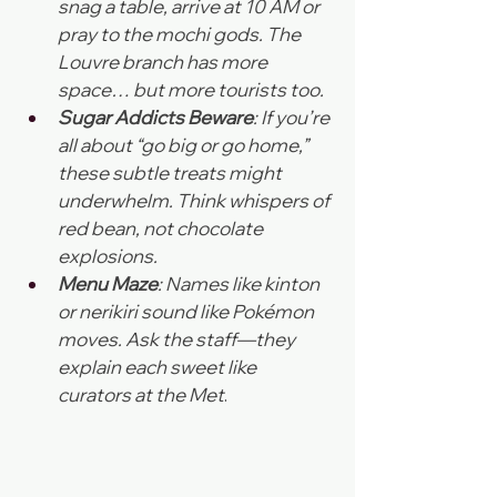
snag a table, arrive at 10 AM or 
pray to the mochi gods. The 
Louvre branch has more 
space… but more tourists too.
Sugar Addicts Beware
: If you’re 
all about “go big or go home,” 
these subtle treats might 
underwhelm. Think whispers of 
red bean, not chocolate 
explosions.
Menu Maze
: Names like kinton 
or nerikiri sound like Pokémon 
moves. Ask the staff—they 
explain each sweet like 
curators at the Met
.