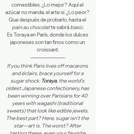
comestibles. ¿Lo mejor? Aquí el 
azúcar no manda, el arte sí. ¿Lo peor? 
Que después de probarlo, hasta el 
pain au chocolat
 te sabrá 
basic
.
Es Toraya en París, donde los dulces 
japoneses son tan finos como un 
croissant.
If you think Paris lives off macarons 
and éclairs, brace yourself for a 
sugar shock: 
Toraya
, the world’s 
oldest Japanese confectionery, has 
been winning over Parisians for 40 
years with wagashi (traditional 
sweets) that look like edible jewels. 
The best part? Here, sugar isn’t the 
star—art is. The worst? After 
tasting these, even your favorite 