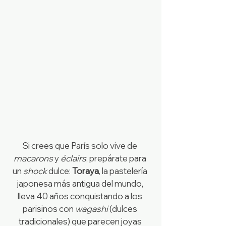
Si crees que París solo vive de 
macarons
 y 
éclairs
, prepárate para 
un 
shock
 dulce: 
Toraya
, la pastelería 
japonesa más antigua del mundo, 
lleva 40 años conquistando a los 
parisinos con 
wagashi
 (dulces 
tradicionales) que parecen joyas 