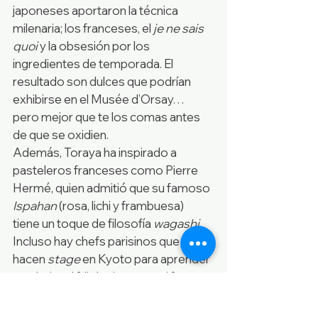
japoneses aportaron la técnica 
milenaria; los franceses, el 
je ne sais 
quoi
 y la obsesión por los 
ingredientes de temporada. El 
resultado son dulces que podrían 
exhibirse en el Musée d’Orsay… 
pero mejor que te los comas antes 
de que se oxidien.
Además, Toraya ha inspirado a 
pasteleros franceses como Pierre 
Hermé, quien admitió que su famoso 
Ispahan
 (rosa, lichi y frambuesa) 
tiene un toque de filosofía 
wagashi
. 
Incluso hay chefs parisinos que 
hacen 
stage
 en Kyoto para aprender 
a trabajar el frijol rojo como si fuera 
oro.