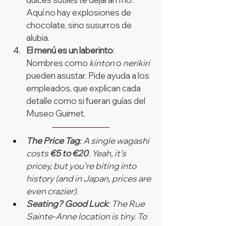
Aquí no hay explosiones de 
chocolate, sino susurros de 
alubia.
El menú es un laberinto
: 
Nombres como 
kinton
 o 
nerikiri
pueden asustar. Pide ayuda a los 
empleados, que explican cada 
detalle como si fueran guías del 
Museo Guimet.
The Price Tag
: A single wagashi 
costs 
€5 to €20
. Yeah, it’s 
pricey, but you’re biting into 
history (and in Japan, prices are 
even crazier).
Seating? Good Luck
: The Rue 
Sainte-Anne location is tiny. To 