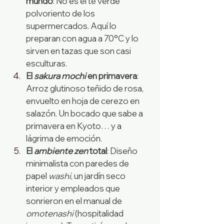
mundo
: No es el té verde 
polvoriento de los 
supermercados. Aquí lo 
preparan con agua a 70°C y lo 
sirven en tazas que son casi 
esculturas.
El 
sakura mochi
 en primavera
: 
Arroz glutinoso teñido de rosa, 
envuelto en hoja de cerezo en 
salazón. Un bocado que sabe a 
primavera en Kyoto… y a 
lágrima de emoción.
El 
ambiente zen
 total
: Diseño 
minimalista con paredes de 
papel 
washi
, un jardín seco 
interior y empleados que 
sonrieron en el manual de 
omotenashi
 (hospitalidad 