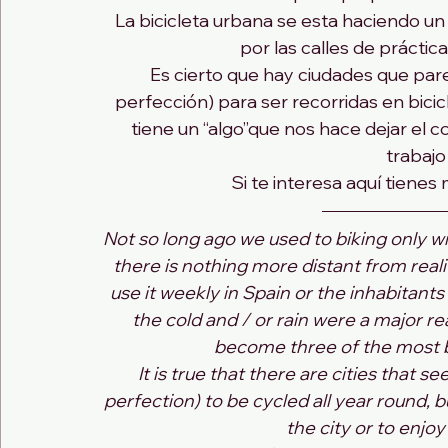
La bicicleta urbana se esta haciendo u
por las calles de práctic
Es cierto que hay ciudades que par
perfección) para ser recorridas en bicic
tiene un “algo”que nos hace dejar el co
trabajo
Si te interesa aquí tienes m
Not so long ago we used to biking only w
there is nothing more distant from realit
use it weekly in Spain or the inhabitan
the cold and / or rain were a major r
become three of the most bi
It is true that there are cities that
perfection) to be cycled all year round, 
the city or to enjoy