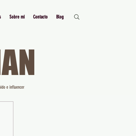
s
Sobre mi
Contacto
Blog
MAN
Just Me,
Myself and I
ido e influencer