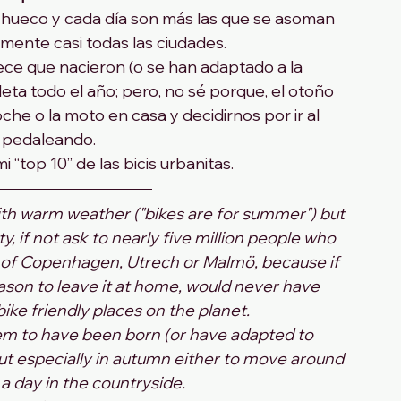
n hueco y cada día son más las que se asoman 
amente casi todas las ciudades.
ece que nacieron (o se han adaptado a la 
leta todo el año; pero, no sé porque, el otoño 
che o la moto en casa y decidirnos por ir al 
 pedaleando.
i “top 10” de las bicis urbanitas.
ith warm weather ("bikes are for summer") but 
y, if not ask to nearly five million people who 
ts of Copenhagen, Utrech or Malmö, because if 
eason to leave it at home, would never have 
ke friendly places on the planet.
 seem to have been born (or have adapted to 
but especially in autumn either to move around 
 a day in the countryside.