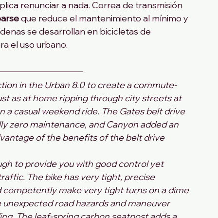
plica renunciar a nada. Correa de transmisión 
parse 
que reduce el mantenimiento al mínimo y 
denas se desarrollan en bicicletas de 
a el uso urbano.
tion in the Urban 8.0 to create a commute-
ust as at home ripping through city streets at 
on a casual weekend ride. The Gates belt drive 
ally zero maintenance, and Canyon added an 
vantage of the benefits of the belt drive 
h to provide you with good control yet 
affic. The bike has very tight, precise 
d competently make very tight turns on a dime
dge unexpected road hazards and maneuver 
ding. The leaf-spring carbon seatpost adds a 