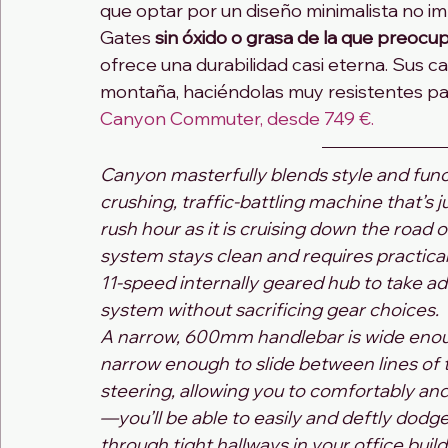
que optar por un diseño minimalista no im
Gates 
sin óxido o grasa de la que preocu
ofrece una durabilidad casi eterna. Sus ca
montaña, haciéndolas muy resistentes par
Canyon Commuter, desde 749 €.
Canyon masterfully blends style and func
crushing, traffic-battling machine that’s j
rush hour as it is cruising down the road 
system stays clean and requires practic
11-speed internally geared hub to take ad
system without sacrificing gear choices. 
A narrow, 600mm handlebar is wide enoug
narrow enough to slide between lines of tr
steering, allowing you to comfortably an
—you’ll be able to easily and deftly do
through tight hallways in your office buil