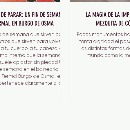
 DE PARAR: UN FIN DE SEMANA
LA MAGIA DE LA IM
RMAL EN BURGO DE OSMA
MEZQUITA DE C
es de semana que sirven para
Pocos monumentos han
y otros que sirven para volver.
tanta dignidad el pas
 a tu cuerpo, a tu cabeza, a
las distintas formas 
itmo interno que la semana
mundo como la mez
suele aplastar sin piedad. Un
de semana en el balneario
la Termal Burgo de Osma , en
 pertenece claramente a la
da categoría. ¿Te apetece
rirlo? Vamos allá. There are
s meant for going out, and
meant for coming back. Back
body, your head, that internal
hm the workweek tends to