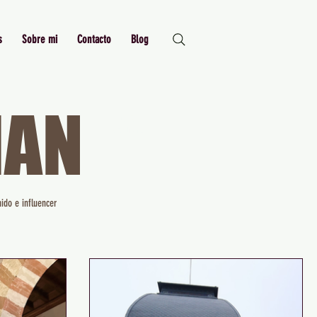
s
Sobre mi
Contacto
Blog
MAN
Just Me,
Myself and I
ido e influencer