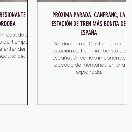
PRESIONANTE
PRÓXIMA PARADA: CANFRANC, LA
ÓRDOBA
ESTACIÓN DE TREN MÁS BONITA DE
ESPAÑA
 resistido con
o del tiempo y
Sin duda la de Canfranc es la
de entender el
estación de tren más bonita de
quita de...
España . Un edificio imponente,
rodeado de montañas, en una
explanada...