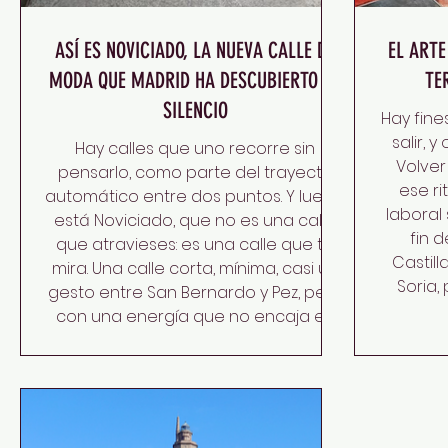
ASÍ ES NOVICIADO, LA NUEVA CALLE DE
EL ARTE
MODA QUE MADRID HA DESCUBIERTO EN
TE
SILENCIO
Hay fin
salir, 
Hay calles que uno recorre sin
Volver
pensarlo, como parte del trayecto
ese r
automático entre dos puntos. Y luego
laboral 
está Noviciado, que no es una calle
fin 
que atravieses: es una calle que te
Castil
mira. Una calle corta, mínima, casi un
Soria,
gesto entre San Bernardo y Pez, pero
segun
con una energía que no encaja en
descub
su tamaño. La primera vez que la
weekend
caminé no buscaba nada. Solo iba
others 
de paso. Pero algo en su ritmo —esa
to your 
mezcla de calma, textura y vida
rhyt
contenida— hizo que volviera.