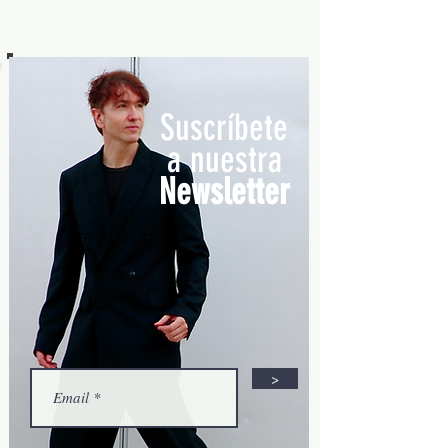
Ankorg es f ascinante, único y , sobre
todo, un lugar mágico en la tierra.
Todos sus templos con sus sonrisas
petrificadas te conquistan desde el
primer momento en que los pisas. Lo
Suscríbete
componen más de 1000 templos,
a nuestra
palacios y tumbas, en medio d
Newsletter
>