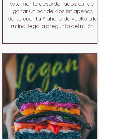
totalmente desordenados, es fácil
ganar un par de kilos sin apenas
darte cuenta. Y ahora, de vuelta a la
rutina, llega la pregunta del millón:
¿cómo bajo esos kilos de más sin
matarme de hambre ni
obsesionarme con dietas imposibles?
La respuesta empieza en el
desayuno. Lejos de ser “la comida
más importante del día” en un sentido
rígido, el de