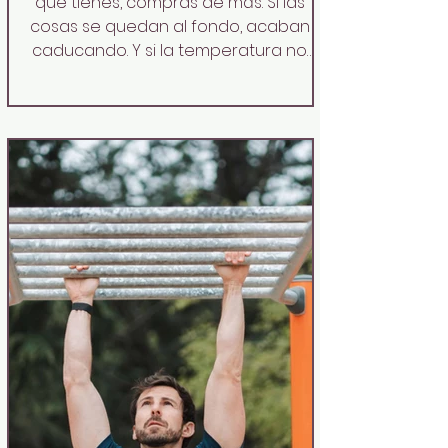
que tienes, compras de más. Si las
cosas se quedan al fondo, acaban
caducando. Y si la temperatura no
está donde debe, hasta las mejores
intenciones se van al garete en un
momento. La mayoría de los hombres
ve la nevera como un simple
almacén. Algunos la usan como si
fuera un cajón desastre. Pero no es
eso