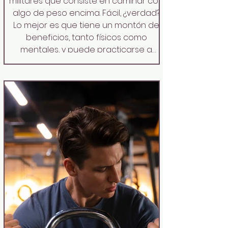
militares que consiste en caminar con
algo de peso encima. Fácil, ¿verdad?
Lo mejor es que tiene un montón de
beneficios, tanto físicos como
mentales, y puede practicarse a
cualquier edad. Vamos a analizarlo
de la mano del biohacker, Gonzalo
Ruiz Utrilla If you enjoy walking, you’re
going to love rucking. This fitness
trend, inspired by military training, is all
about wal