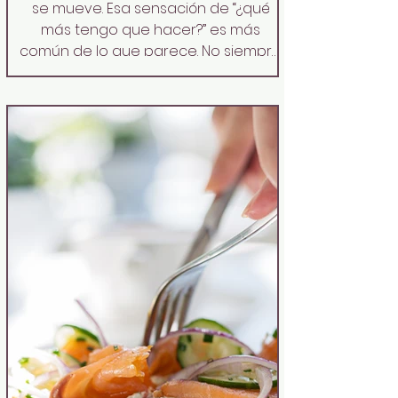
se mueve. Esa sensación de “¿qué
más tengo que hacer?” es más
común de lo que parece. No siempre
se trata de falta de disciplina;
muchas veces es cuestión de
entender cómo funciona realmente
el cuerpo y ajustar cuatro hábitos
que, sin darte cuenta, pueden estar
frenando tu progreso. Aquí va una guí