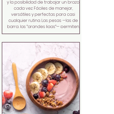
y la posibilidad de trabajar un brazo
cada vez. Fáciles de manejar,
versátiles y perfectas para casi
cualquier rutina. Las pesas —las de
barra, las “grandes ligas”— permiten
cargar más peso en los extremos, lo
que se traduce en más músculo y
fuerza si se usan bien. Y luego están
las kettlebells o pesas rusas , esas
bolas de hierro con asa que
concentran todo el peso