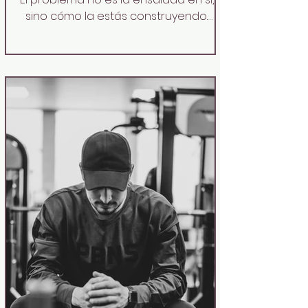
sino cómo la estás construyendo.
Comer saludable no significa
masticar lechuga como un conejo
hasta aburrirte. Si quieres que una
ensalada funcione como un plato
único, te sacie de verdad y te dé
energía para rendir en el