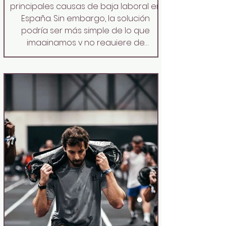
principales causas de baja laboral en
España. Sin embargo, la solución
podría ser más simple de lo que
imaginamos y no requiere de
equipamiento complejo ni de horas
en el gimnasio. Se trata del dead
hang , un ejercicio que consiste
simplemente en colgarse de una
barra con los brazos completamente
estirados, dejando que la gravedad
haga su tra