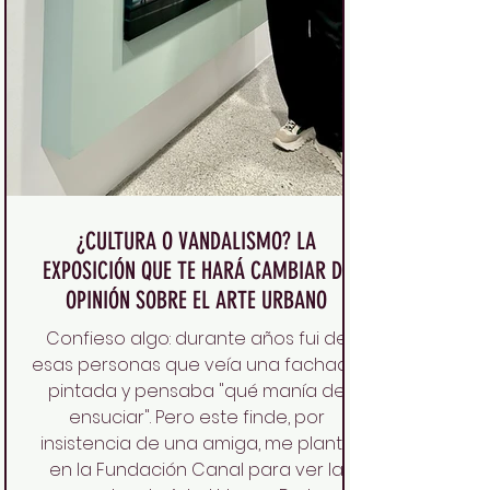
¿CULTURA O VANDALISMO? LA
EXPOSICIÓN QUE TE HARÁ CAMBIAR DE
OPINIÓN SOBRE EL ARTE URBANO
Confieso algo: durante años fui de
esas personas que veía una fachada
pintada y pensaba "qué manía de
ensuciar". Pero este finde, por
insistencia de una amiga, me planté
en la Fundación Canal para ver la