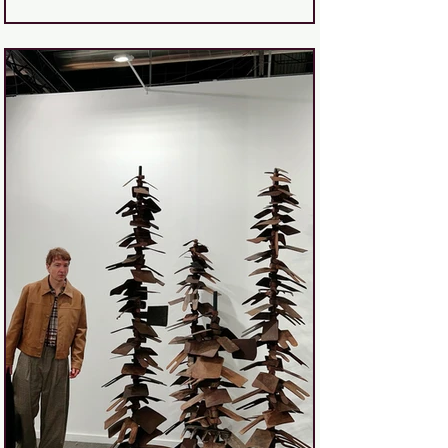
entrando en la cabeza de alguien. Y
en cierto modo, sí: estás entrando en
la de David Delfín. La exposición David
Delfín. En tránsito reúne entre diez y
veinte piezas —según el día y el
montaje— procedentes de la
Fundació Antoni