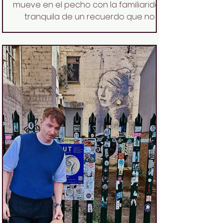
mueve en el pecho con la familiaridad
tranquila de un recuerdo que no
sabías que seguías cargando. Eso
pasa en La Fiambrera Art Gallery con
Más allá del arcoíris, la nueva muestra
del ilustrador y cineasta Antonio
Ufarte. Entras, y en algún lugar dentro
de ti algo dice: ah, sí. Esto. There ar