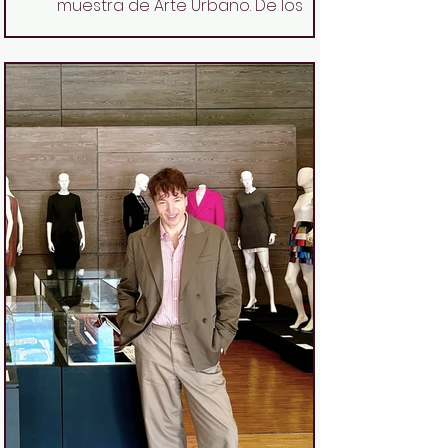
muestra de Arte Urbano. De los
orígenes a Banksy , y salí con una
pregunta dando vueltas en la cabeza:
¿por qué llamamos "vandalismo" a lo
que en realidad es la voz de quien no
tiene altavoz? Ahora, el arte que nació
en los vagones del metro de Nueva
York cuelga con orgullo e