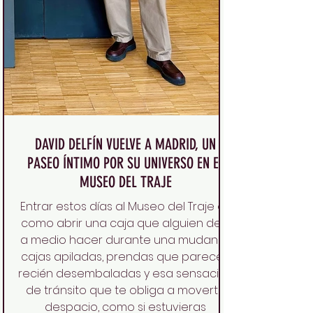
DAVID DELFÍN VUELVE A MADRID, UN
PASEO ÍNTIMO POR SU UNIVERSO EN EL
MUSEO DEL TRAJE
Entrar estos días al Museo del Traje es
como abrir una caja que alguien dejó
a medio hacer durante una mudanza:
cajas apiladas, prendas que parecen
recién desembaladas y esa sensación
de tránsito que te obliga a moverte
despacio, como si estuvieras