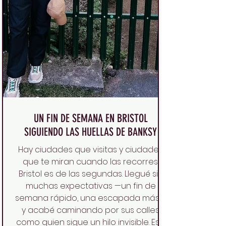
UN FIN DE SEMANA EN BRISTOL
SIGUIENDO LAS HUELLAS DE BANKSY
Hay ciudades que visitas y ciudades
que te miran cuando las recorres.
Bristol es de las segundas. Llegué sin
muchas expectativas —un fin de
semana rápido, una escapada más—
y acabé caminando por sus calles
como quien sigue un hilo invisible. Ese