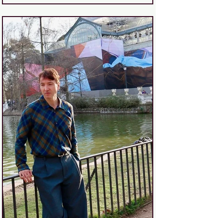
mirar, estudiantes que lo absorben
todo y curiosos que simplemente
quieren dejarse sorprender. Son 211
galerías de 30 países , pero sobre
todo es una energía muy particular
que solo se entiende caminando por
los pabellones 7