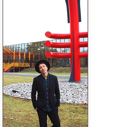
aguas turbulentas. Quizás sea la
metáfora de un barrio que lucha por
quitarse el estigma de “zona
deprimida” y que navega con
dificultades pero, eso sí, siempre a
flote. En los últimos meses se están
instalando en la zona algunos
comercios y profesionales
independientes que aprovech