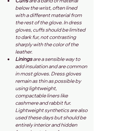
Cuffs 
are a band of material 
below the wrist, often lined 
with a different material from 
the rest of the glove. In dress 
gloves, cuffs should be limited 
to dark fur, not contrasting 
sharply with the color of the 
leather.
Linings 
are a sensible way to 
add insulation and are common 
in most gloves. Dress gloves 
remain as thin as possible by 
using lightweight, 
compactable liners like 
cashmere and rabbit fur. 
Lightweight synthetics are also 
used these days but should be 
entirely interior and hidden 