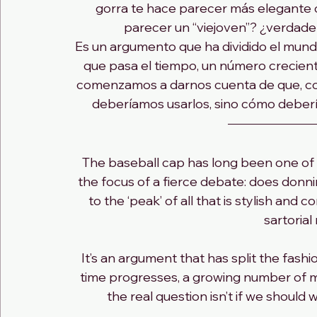
gorra te hace parecer más elegante 
parecer un “viejoven”? ¿verdadera
Es un argumento que ha dividido el mun
que pasa el tiempo, un número crecien
comenzamos a darnos cuenta de que, com
deberíamos usarlos, sino cómo deberí
The baseball cap has long been one of
the focus of a fierce debate: does donn
to the ‘peak’ of all that is stylish and 
sartoria
It’s an argument that has split the fash
time progresses, a growing number of men
the real question isn’t if we shoul