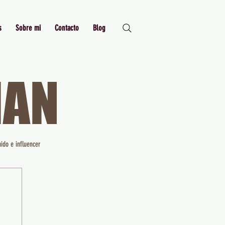
s
Sobre mi
Contacto
Blog
MAN
Just Me,
Myself and I
ido e influencer