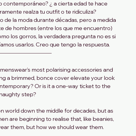
o contemporáneo? ¿ a cierta edad te hace 
mente realza tu outfit o te ridiculiza?
do de la moda durante décadas, pero a medida 
te de hombres (entre los que me encuentro) 
o los gorros, la verdadera pregunta no es si 
amos usarlos. Creo que tengo la respuesta.
 menswear’s most polarising accessories and 
ing a brimmed, bonce cover elevate your look 
contemporary? Or is it a one-way ticket to the 
l naughty step?
ion world down the middle for decades, but as 
 are beginning to realise that, like beanies, 
d wear them, but how we should wear them.