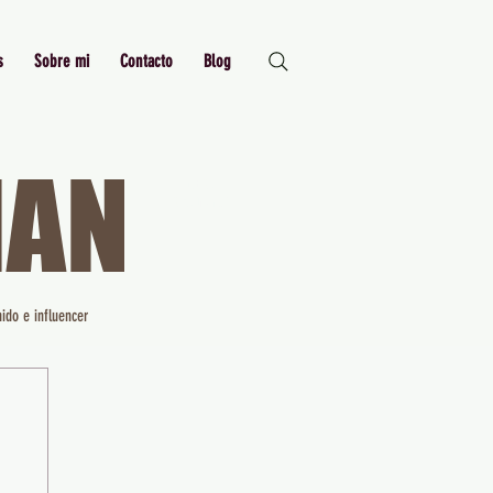
s
Sobre mi
Contacto
Blog
MAN
Just Me,
Myself and I
ido e influencer