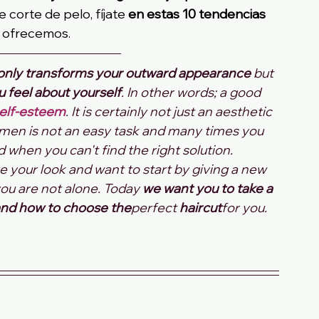
corte de pelo, fíjate 
en estas 10 tendencias 
 ofrecemos.
 only transforms your outward appearance
 but 
u feel about yourself
. In other words; a good 
self-esteem
. It is certainly not just an aesthetic 
r men is not an easy task and many times you 
when you can't find the right solution.
e your look and want to start by giving a new 
you are not alone. Today 
we want you to take a 
 and how to choose the
perfect 
haircut
for you.