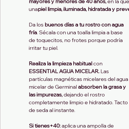
mayores y menores de 40 años,
 en la qu
una
piel limpia, iluminada, hidratada y pre
Da los 
buenos días a tu rostro con agua 
fría
. Sécala con una toalla limpia a base 
de toquecitos, no frotes porque podría 
irritar tu piel.
Realiza la limpieza habitual
 con 
ESSENTIAL AGUA MICELAR.
 Las 
partículas magnéticas micelares del agua
micelar de Germinal 
absorben la grasa y 
las impurezas,
 dejando el rostro 
completamente limpio e hidratado. Tacto 
de seda al instante.
Si tienes+40:
 aplica una ampolla de 