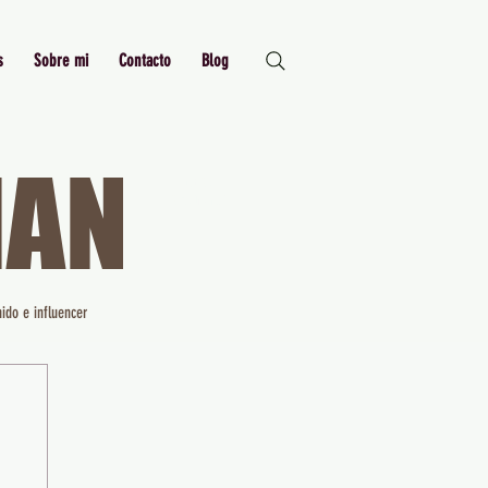
s
Sobre mi
Contacto
Blog
MAN
Just Me,
Myself and I
ido e influencer