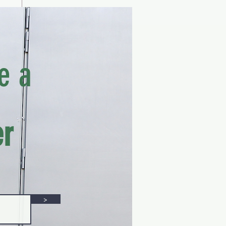
A
O,
e a
er
>