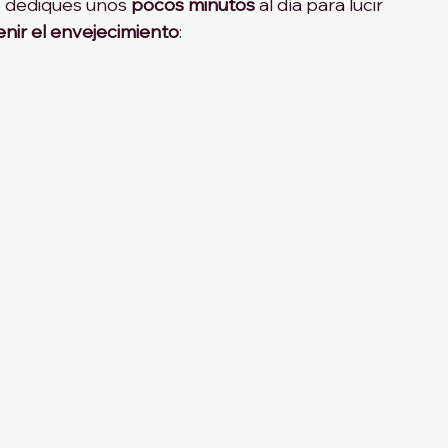
e dediques unos 
pocos minutos
al día para lucir 
venir el envejecimiento
:
 