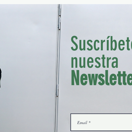
REGLAS PARA HACER LA
EL BRONCEADO QUE TE FAVORECE: GUÍ
ILO SIN COMPLICARTE
PARA NO ACABAR NARANJA, ROSADO 
DIRECTAMENTE, IRRECONOCIBLE
Suscríbet
nuestra
Madrid, Spain
miguel@thetrendyman.com
Newslett