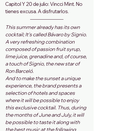
Capitol Y 20 de julio: Vincci Mint. No 
tienes excusa. A disfrutarlos.
This summer already has its own 
cocktail; It's called Bávaro by Signio. 
A very refreshing combination 
composed of passion fruit syrup, 
lime juice, grenadine and, of course, 
a touch of Signio, the new star of 
Ron Barceló.
And to make the sunset a unique 
experience, the brand presents a 
selection of hotels and spaces 
where it will be possible to enjoy 
this exclusive cocktail. Thus, during 
the months of June and July, it will 
be possible to taste it along with 
the best music at the following 