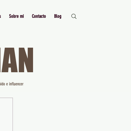
s
Sobre mi
Contacto
Blog
MAN
Just Me,
Myself and I
ido e influencer