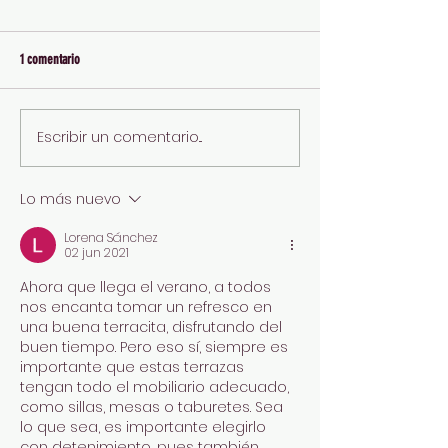
1 comentario
Escribir un comentario...
CHICOS, SIETE REGLAS PARA HACER
EL BRONCEADO QUE TE 
LA MALETA CON ESTILO SIN
GUÍA PARA NO ACABAR
COMPLICARTE
ROSADO O, DIRECTAME
Lo más nuevo
IRRECONOCIBLE
Lorena Sánchez
02 jun 2021
Ahora que llega el verano, a todos 
nos encanta tomar un refresco en 
una buena terracita, disfrutando del 
buen tiempo. Pero eso sí, siempre es 
importante que estas terrazas 
tengan todo el mobiliario adecuado, 
como sillas, mesas o taburetes. Sea 
lo que sea, es importante elegirlo 
con detenimiento, pues también 