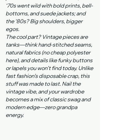
‘70s went wild with bold prints, bell-
bottoms, and suede jackets; and 
the ‘80s? Big shoulders, bigger 
egos.
The cool part? Vintage pieces are 
tanks—think hand-stitched seams, 
natural fabrics (no cheap polyester 
here), and details like funky buttons 
or lapels you won’t find today. Unlike 
fast fashion’s disposable crap, this 
stuff was made to last. Nail the 
vintage vibe, and your wardrobe 
becomes a mix of classic swag and 
modern edge—zero grandpa 
energy.