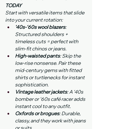
TODAY 
Start with versatile items that slide 
into your current rotation:
‘40s-‘60s wool blazers
: 
Structured shoulders + 
timeless cuts = perfect with 
slim-fit chinos or jeans.
High-waisted pants
: Skip the 
low-rise nonsense. Pair these 
mid-century gems with fitted 
shirts or turtlenecks for instant 
sophistication.
Vintage leather jackets
: A ‘40s 
bomber or ‘60s café racer adds 
instant cool to any outfit.
Oxfords or brogues
: Durable, 
classy, and they work with jeans 
or suits.