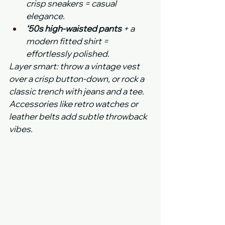
crisp sneakers = casual 
elegance.
‘50s high-waisted pants
 + a 
modern fitted shirt = 
effortlessly polished.
Layer smart: throw a vintage vest 
over a crisp button-down, or rock a 
classic trench with jeans and a tee. 
Accessories like retro watches or 
leather belts add subtle throwback 
vibes.