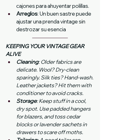
cajones para ahuyentar polillas.
Arreglos
: Un buen sastre puede 
ajustar una prenda vintage sin 
destrozar su esencia
KEEPING YOUR VINTAGE GEAR 
ALIVE
Cleaning
: Older fabrics are 
delicate. Wool? Dry-clean 
sparingly. Silk ties? Hand-wash. 
Leather jackets? Hit them with 
conditioner to avoid cracks.
Storage
: Keep stuff in a cool, 
dry spot. Use padded hangers 
for blazers, and toss cedar 
blocks or lavender sachets in 
drawers to scare off moths.
Tailoring
: A good tailor can 