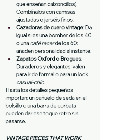
que enseñan calzoncillos). 
Combínalos con camisas 
ajustadas o jerséis finos.
Cazadoras de cuero vintage
: Da 
igual si es una bomber de los 40 
o una 
café racer
 de los 60: 
añaden personalidad al instante.
Zapatos Oxford o Brogues
: 
Duraderos y elegantes, valen 
para ir de formal o para un look 
casual-chic
.
Hasta los detalles pequeños 
importan: un pañuelo de seda en el 
bolsillo o una barra de corbata 
pueden dar ese toque retro sin 
pasarse.
VINTAGE PIECES THAT WORK 