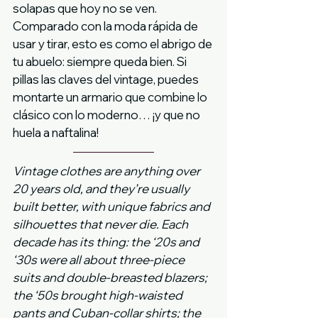
solapas que hoy no se ven. 
Comparado con la moda rápida de 
usar y tirar, esto es como el abrigo de 
tu abuelo: siempre queda bien. Si 
pillas las claves del vintage, puedes 
montarte un armario que combine lo 
clásico con lo moderno… ¡y que no 
huela a naftalina!
Vintage clothes are anything over 
20 years old, and they’re usually 
built better, with unique fabrics and 
silhouettes that never die. Each 
decade has its thing: the ‘20s and 
‘30s were all about three-piece 
suits and double-breasted blazers; 
the ‘50s brought high-waisted 
pants and Cuban-collar shirts; the 