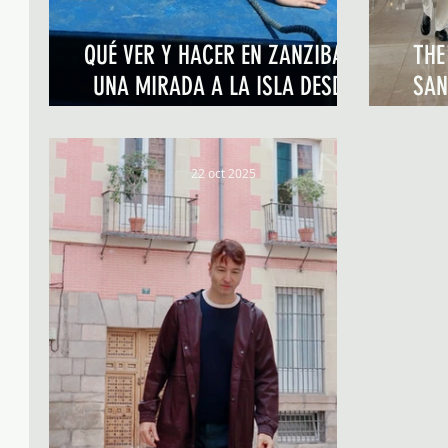
QUÉ VER Y HACER EN ZANZIBAR,
THE
UNA MIRADA A LA ISLA DESDE
SAN
THE RESIDENCE
22 oct 2025