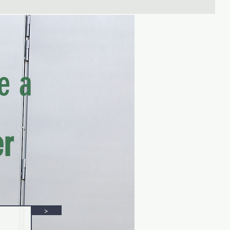
e a
er
>