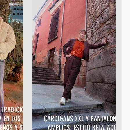
 TRADICIÓN
A EN LOS
CÁRDIGANS XXL Y PANTALONES
EÑOS Y SE
AMPLIOS: ESTILO RELAJADO,