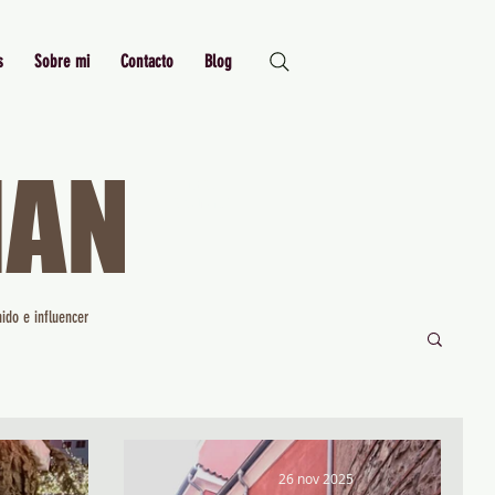
s
Sobre mi
Contacto
Blog
MAN
Just Me,
Myself and I
ido e influencer
26 nov 2025