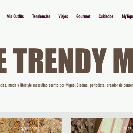
Mis Outfits
Tendencias
Viajes
Gourmet
Cuídados
MyTop
E TRENDY 
cias, moda y lifestyle masculino escrito por Miguel Biedma, periodista, creador de conten
10 dic 2025
3 dic 2025