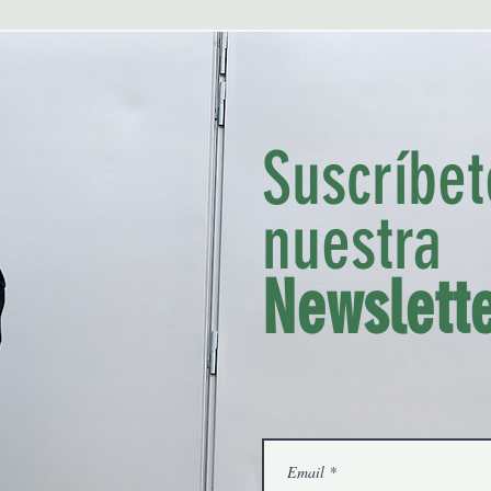
Suscríbet
nuestra
Madrid, Spain
miguel@thetrendyman.com
Newslett