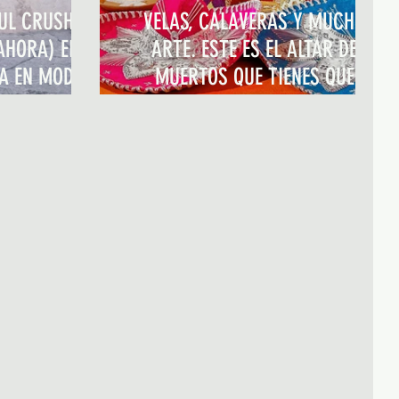
ZUL CRUSH
VELAS, CALAVERAS Y MUCHO
AHORA) EL
ARTE. ESTE ES EL ALTAR DE
A EN MODA
MUERTOS QUE TIENES QUE
NA
VISITAR YA