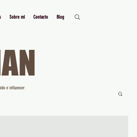
s
Sobre mi
Contacto
Blog
MAN
Just Me,
Myself and I
ido e influencer