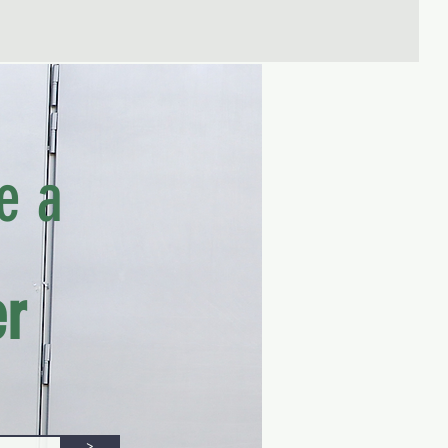
e a
er
>