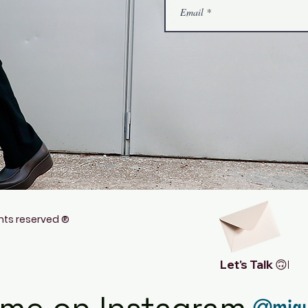
hts reserved ®
Let's Talk 🙃