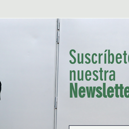
Suscríbet
nuestra
Madrid, Spain
miguel@thetrendyman.com
Newslett