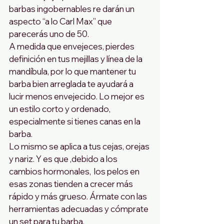
barbas ingobernables re darán un 
aspecto “a lo Carl Max” que 
parecerás uno de 50. 
A medida que envejeces, pierdes 
definición en tus mejillas y línea de la 
mandíbula, por lo que mantener tu 
barba bien arreglada te ayudará a 
lucir menos envejecido. Lo mejor es 
un estilo corto y ordenado, 
especialmente si tienes canas en la 
barba.
Lo mismo se aplica a tus cejas, orejas 
y nariz. Y es que ,debido a los 
cambios hormonales,  los pelos en 
esas zonas tienden a crecer más 
rápido y más grueso. Ármate con las 
herramientas adecuadas y cómprate 
un set para tu barba.