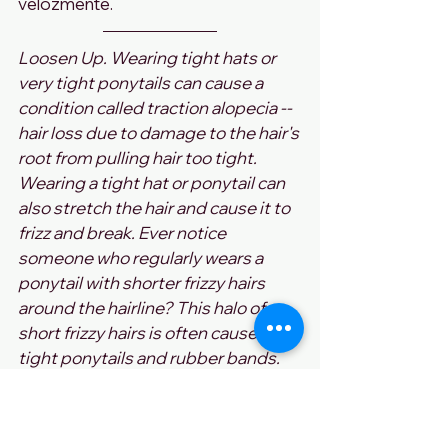
velozmente.
Loosen Up. Wearing tight hats or 
very tight ponytails can cause a 
condition called traction alopecia -- 
hair loss due to damage to the hair's 
root from pulling hair too tight. 
Wearing a tight hat or ponytail can 
also stretch the hair and cause it to 
frizz and break. Ever notice 
someone who regularly wears a 
ponytail with shorter frizzy hairs 
around the hairline? This halo of 
short frizzy hairs is often caused by 
tight ponytails and rubber bands. 
Wearing your hats and ponytails 
looser will help prevent these types 
of damages.