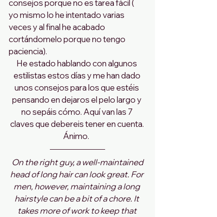
consejos porque no es tarea fácil ( 
yo mismo lo he intentado varias 
veces y al final he acabado 
cortándomelo porque no tengo 
paciencia).
He estado hablando con algunos 
estilistas estos días y me han dado 
unos consejos para los que estéis 
pensando en dejaros el pelo largo y 
no sepáis cómo. Aquí van las 7 
claves que debereis tener en cuenta. 
Ánimo.  
On the right guy, a well-maintained 
head of long hair can look great. For 
men, however, maintaining a long 
hairstyle can be a bit of a chore. It 
takes more of work to keep that 