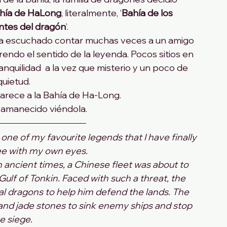
hía de HaLong
, literalmente, ‘
Bahía de los 
ntes del dragón
’.
abía escuchado contar muchas veces a un amigo 
endo el sentido de la leyenda. Pocos sitios en 
anquilidad  a la vez que misterio y un poco de 
quietud. 
arece a la Bahía de Ha-Long. 
e amanecido viéndola.
u one of my favourite legends that I have finally 
ee with my own eyes.
ancient times, a Chinese fleet was about to 
lf of Tonkin. Faced with such a threat, the 
al dragons to help him defend the lands. The 
and jade stones to sink enemy ships and stop 
e siege.