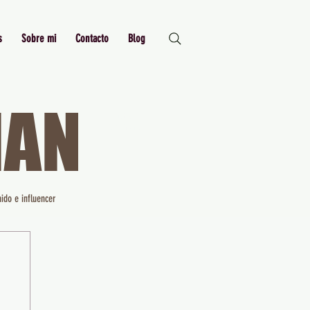
s
Sobre mi
Contacto
Blog
MAN
Just Me,
Myself and I
ido e influencer