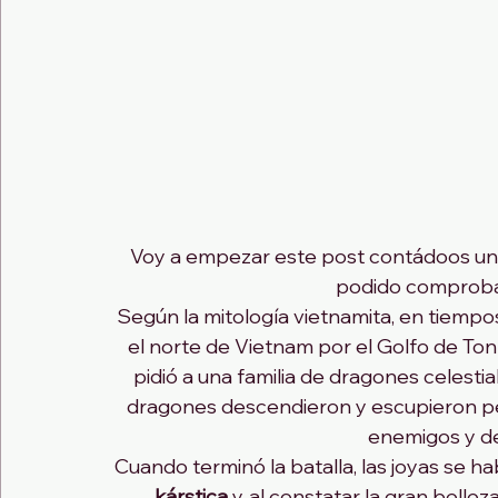
Voy a empezar este post contádoos una d
podido comprobar
Según la mitología vietnamita, en tiempos 
el norte de Vietnam por el Golfo de To
pidió a una familia de dragones celestia
dragones descendieron y escupieron per
enemigos y de
Cuando terminó la batalla, las joyas se h
kárstica
 y, al constatar la gran bellez