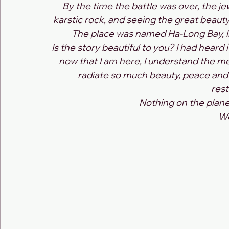
By the time the battle was over, the j
karstic rock, and seeing the great beauty
The place was named Ha-Long Bay, li
Is the story beautiful to you? I had heard
now that I am here, I understand the me
radiate so much beauty, peace and tr
rest
Nothing on the plane
W