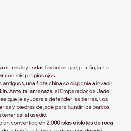
e mis leyendas favoritas que, por fin, la he 
 con mis propios ojos.
antiguos, una flota china se disponía a invadir 
nkín. Ante tal amenaza, el Emperador de Jade 
les que le ayudara a defender las tierras. Los 
las y piedras de jade para hundir los barcos 
tener así el asedio.
abían convertido en 
2.000 islas e islotes de roca 
a de la bahía, la familia de dragones decidió 