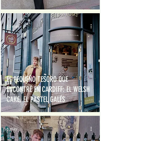
13 may
EL PEQUEÑO TESORO QUE
ENCONTRÉ EN CARDIFF: EL WELSH
CAKE, EL PASTEL GALÉS
6 may