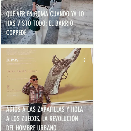
QUÉ VER EN ROMA CUANDO YA LO
HAS VISTO TODO: EL BARRIO
COPPEDÈ
20 may
ADIÓS A LAS ZAPATILLAS Y HOLA
A LOS ZUECOS, LA REVOLUCIÓN
DEL HOMBRE URBANO