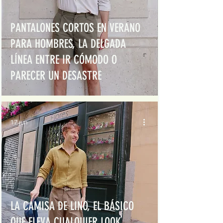
PANTALONES CORTOS EN VERANO
PARA HOMBRES, LA DELGADA
LÍNEA ENTRE IR CÓMODO O
PARECER UN DESASTRE
17 jun
LA CAMISA DE LINO, EL BÁSICO
QUE ELEVA CUALQUIER LOOK