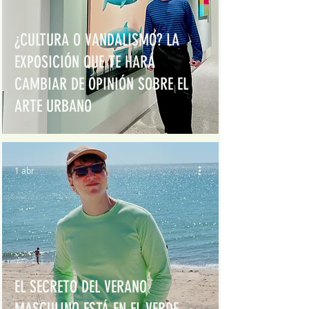
¿CULTURA O VANDALISMO? LA
EXPOSICIÓN QUE TE HARÁ
CAMBIAR DE OPINIÓN SOBRE EL
ARTE URBANO
1 abr
EL SECRETO DEL VERANO