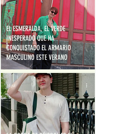
EL ESMERALDA, EL VERDE
INESPERADO QUE HA
CONQUISTADO EL ARMARIO
MASCULINO ESTE VERANO
16 jul