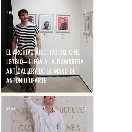
1 jul
EL ARCHIVO AFECTIVO DEL CINE
LGTBIQ+ LLEGA A LA FIAMBRERA
ART GALLERY DE LA MANO DE
ANTONIO UFARTE
24 jun