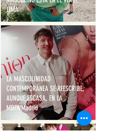
MASCULINO ESTÁ EN EL VERDE
LIMA
21 mar
LA MASCULINIDAD
CONTEMPORÁNEA SE REESCRIBE,
AUNQUE ESCASA, EN LA
MBFWMadrid