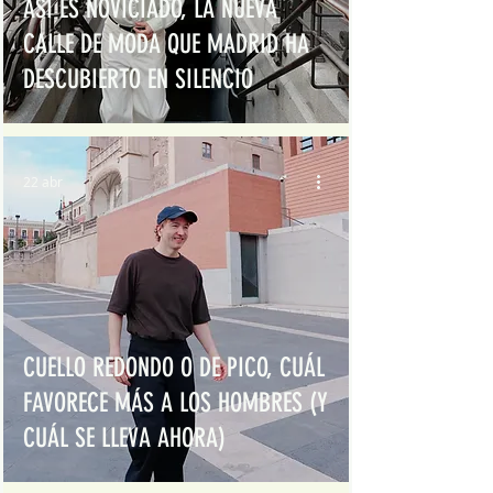
ASÍ ES NOVICIADO, LA NUEVA
CALLE DE MODA QUE MADRID HA
DESCUBIERTO EN SILENCIO
22 abr
CUELLO REDONDO O DE PICO, CUÁL
FAVORECE MÁS A LOS HOMBRES (Y
CUÁL SE LLEVA AHORA)