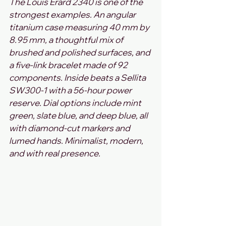
The Louis Erard 2340 is one of the 
strongest examples. An angular 
titanium case measuring 40 mm by 
8.95 mm, a thoughtful mix of 
brushed and polished surfaces, and 
a five‑link bracelet made of 92 
components. Inside beats a Sellita 
SW300‑1 with a 56‑hour power 
reserve. Dial options include mint 
green, slate blue, and deep blue, all 
with diamond‑cut markers and 
lumed hands. Minimalist, modern, 
and with real presence.