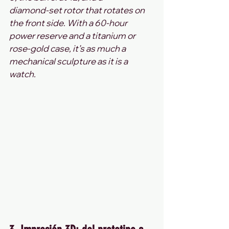
diamond‑set rotor that rotates on 
the front side. With a 60‑hour 
power reserve and a titanium or 
rose‑gold case, it’s as much a 
mechanical sculpture as it is a 
watch.