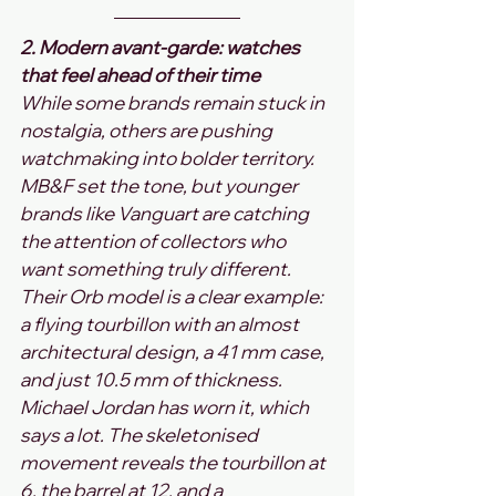
2. Modern avant‑garde: watches 
that feel ahead of their time
While some brands remain stuck in 
nostalgia, others are pushing 
watchmaking into bolder territory. 
MB&F set the tone, but younger 
brands like Vanguart are catching 
the attention of collectors who 
want something truly different.
Their Orb model is a clear example: 
a flying tourbillon with an almost 
architectural design, a 41 mm case, 
and just 10.5 mm of thickness. 
Michael Jordan has worn it, which 
says a lot. The skeletonised 
movement reveals the tourbillon at 
6, the barrel at 12, and a 