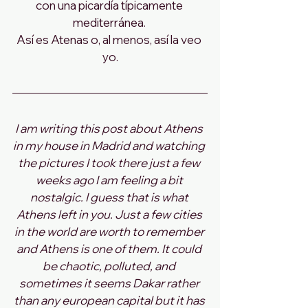
con una picardía típicamente 
mediterránea. 
Así es Atenas o, al menos, así la veo 
yo.
I am writing this post about Athens 
in my house in Madrid and watching 
the pictures I took there just a few 
weeks ago I am feeling a bit 
nostalgic. I guess that is what 
Athens left in you. Just a few cities 
in the world are worth to remember 
and Athens is one of them. It could 
be chaotic, polluted, and 
sometimes it seems Dakar rather 
than any european capital but it has 