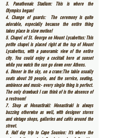
3. Panathenaic Stadium: This is where the 
Olympics began! 
4. Change of guards:  The ceremony is quite 
adorable, especially because the entire thing 
takes place in slow motion!
5. Chapel of St. George on Mount Lycabettus: This 
petite chapel is placed right at the top of Mount 
Lycabettus, with a panoramic view of the entire 
city. You could enjoy a cocktail here at sunset 
while you watch the sun go down over Athens.
6. Dinner in the sky, on a crane:The table usually 
seats about 20 people, and the service, seating, 
ambience and music- every single thing is perfect. 
The only drawback I can think of is the absence of 
a restroom!
7. Shop at Monastiraki: Monastiraki is always 
buzzing otherwise as well, with designer stores 
and vintage shops, galleries and cafés around the 
street.
8. Half day trip to Cape Sounion: It’s where the 