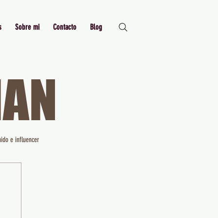
s
Sobre mi
Contacto
Blog
MAN
Just Me,
Myself and I
ido e influencer