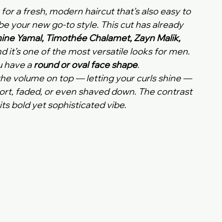
 for a fresh, modern haircut that’s also easy to 
be your new go-to style. This cut has already 
ine Yamal, Timothée Chalamet, Zayn Malik, 
nd it’s one of the most versatile looks for men. 
u have a 
round or oval face shape
.
 the volume on top — letting your curls shine — 
hort, faded, or even shaved down. The contrast 
 its bold yet sophisticated vibe.