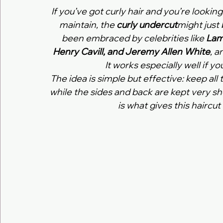
If you’ve got curly hair and you’re looking
maintain, the 
curly undercut
might just 
been embraced by celebrities like 
Lam
Henry Cavill, and Jeremy Allen White
, a
It works especially well if yo
The idea is simple but effective: keep all
while the sides and back are kept very s
is what gives this haircut