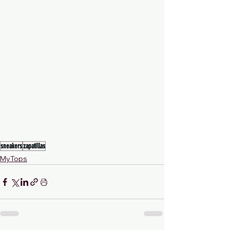
sneakers
zapatillas
MyTops