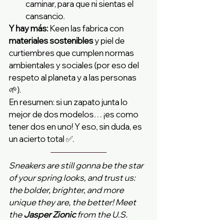
caminar, para que ni sientas el 
cansancio.
Y hay más:
 Keen las fabrica con 
materiales sostenibles
 y piel de 
curtiembres que cumplen normas 
ambientales y sociales (por eso del 
respeto al planeta y a las personas 
🌱).
En resumen: si un zapato junta lo 
mejor de dos modelos… ¡es como 
tener dos en uno! Y eso, sin duda, es 
un acierto total ✅.
Sneakers are still gonna be the star 
of your spring looks, and trust us: 
the bolder, brighter, and more 
unique they are, the better! Meet 
the 
Jasper Zionic
 from the U.S. 