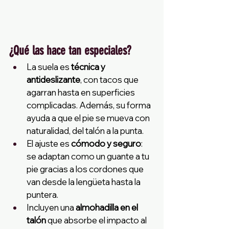
¿Qué las hace tan especiales?
La suela es 
técnica y 
antideslizante
, con tacos que 
agarran hasta en superficies 
complicadas. Además, su forma 
ayuda a que el pie se mueva con 
naturalidad, del talón a la punta.
El ajuste es 
cómodo y seguro
: 
se adaptan como un guante a tu 
pie gracias a los cordones que 
van desde la lengüeta hasta la 
puntera.
Incluyen una 
almohadilla en el 
talón
 que absorbe el impacto al 