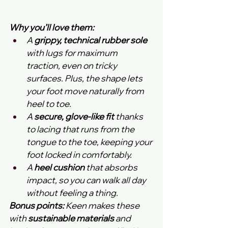
Why you’ll love them:
A 
grippy, technical rubber sole
with lugs for maximum 
traction, even on tricky 
surfaces. Plus, the shape lets 
your foot move naturally from 
heel to toe.
A 
secure, glove-like fit
 thanks 
to lacing that runs from the 
tongue to the toe, keeping your 
foot locked in comfortably.
A 
heel cushion
 that absorbs 
impact, so you can walk all day 
without feeling a thing.
Bonus points:
 Keen makes these 
with 
sustainable materials
 and 