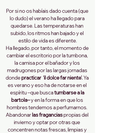
Por si no os habíais dado cuenta (que 
lo dudo) el verano ha llegado para 
quedarse. Las temperaturas han 
subido, los ritmos han bajado y el 
estilo de vida es diferente.
Ha llegado, por tanto, el momento de 
cambiar el escritorio por la tumbona, 
la camisa por el bañador y los 
madrugones por las largas jornadas 
donde 
practicar  ‘il dolce far niente’.
 Ya 
es verano y eso ha de notarse en el 
espíritu –que busca 
tumbarse a la 
bartola–
 y en la forma en que los 
hombres tendemos a perfumarnos. 
Abandonar 
las fragancias
 propias del 
invierno y optar por otras que 
concentren notas frescas, limpias y 