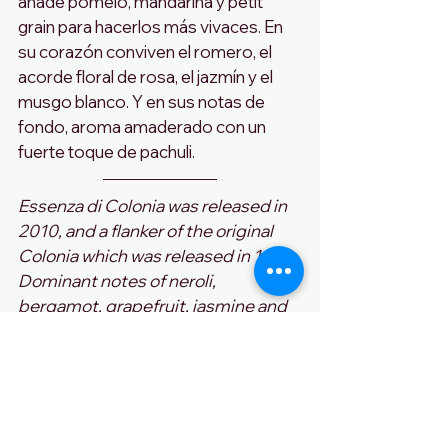
añade pomelo, mandarina y petit 
grain para hacerlos más vivaces. En 
su corazón conviven el romero, el 
acorde floral de rosa, el jazmín y el 
musgo blanco. Y en sus notas de 
fondo, aroma amaderado con un 
fuerte toque de pachuli.
Essenza di Colonia was released in 
2010, and a flanker of the original 
Colonia which was released in 1916. 
Dominant notes of neroli, 
bergamot, grapefruit, jasmine and 
petigrain come together to create a 
fragrance that’s perfect for the 
sophisticated gentlemen amongst 
you.