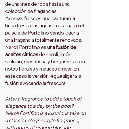
de una línea de ropa hasta una 
colección de fragancias.
Aromas frescos que capturan la 
brisa fresca, las aguas cristalinas o el 
paisaje de Portofino dando lugar a 
una fragancia totalmente renovada. 
Neroli Portofino es 
una fusión de 
aceites cítricos
 de neroli, limón 
siciliano, mandarina y bergamota con 
notas florales y matices ambar. En 
este caso la versión 
Aqua
 aligera la 
fusión evocando la frescura. 
After a fragrance to add a touch of 
elegance to a day by the pool? 
Neroli Portifino is a luxurious take on 
a classic cologne style fragrance, 
with notes of orange blossom, 