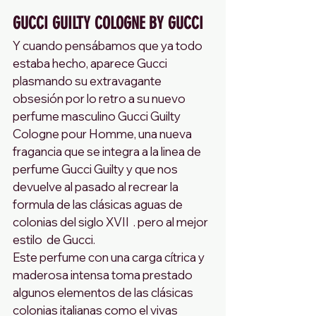
GUCCI GUILTY COLOGNE BY GUCCI 
Y cuando pensábamos que ya todo 
estaba hecho, aparece Gucci 
plasmando su extravagante 
obsesión por lo retro a su nuevo 
perfume masculino Gucci Guilty 
Cologne pour Homme, una nueva 
fragancia que se integra a la linea de 
perfume Gucci Guilty y que nos 
devuelve al pasado al recrear la 
formula de las clásicas aguas de 
colonias del siglo XVII  . pero al mejor 
estilo  de Gucci.
Este perfume con una carga cítrica y 
maderosa intensa toma prestado 
algunos elementos de las clásicas 
colonias italianas como el vivas 