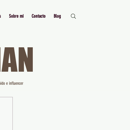
s
Sobre mi
Contacto
Blog
MAN
Just Me,
Myself and I
ido e influencer