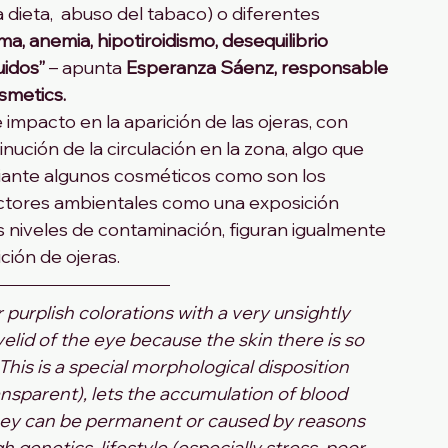
 dieta,  abuso del tabaco) o diferentes 
ma, anemia, hipotiroidismo, desequilibrio 
idos” 
– apunta
 Esperanza Sáenz, responsable 
smetics.
impacto en la aparición de las ojeras, con 
inución de la circulación en la zona, algo que 
iante algunos cosméticos como son los 
actores ambientales como una exposición 
tos niveles de contaminación, figuran igualmente 
ción de ojeras.
 purplish colorations with a very unsightly 
lid of the eye because the skin there is so 
This is a special morphological disposition 
ansparent), lets the accumulation of blood 
hey can be permanent or caused by reasons 
h genetics, lifestyle (especially stress, poor 