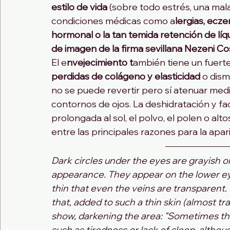
estilo de vida
 (sobre todo estrés, una mala
condiciones médicas como a
lergias, ecze
hormonal o la tan temida retención de líqu
de imagen de la firma sevillana Nezeni Co
El e
nvejecimiento t
ambién tiene un fuerte 
perdidas de colágeno y elasticidad 
o dism
no se puede revertir pero sí atenuar med
contornos de ojos. La deshidratación y f
prolongada al sol, el polvo, el polen o al
entre las principales razones para la apari
Dark circles under the eyes are grayish or
appearance. They appear on the lower eye
thin that even the veins are transparent. 
that, added to such a thin skin (almost tr
show, darkening the area: "Sometimes t
such as tiredness or lack of sleep, althoug