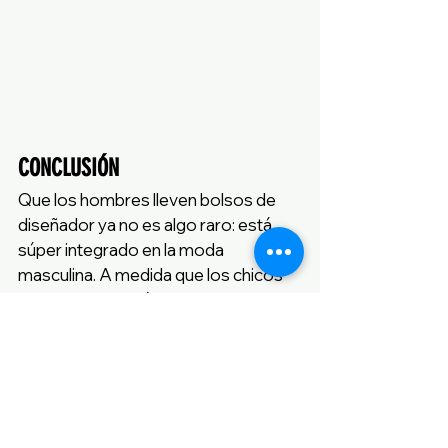
CONCLUSIÓN
Que los hombres lleven bolsos de 
diseñador ya no es algo raro: está 
súper integrado en la moda 
masculina. A medida que los chicos 
experimentan más con su estilo, los 
bolsos se han convertido en 
accesorios que combinan a la 
perfección moda y funcionalidad. Las 
celebridades que lucen estos bolsos 
han tenido un gran impacto, haciendo 