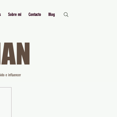
s
Sobre mi
Contacto
Blog
MAN
Just Me,
Myself and I
ido e influencer