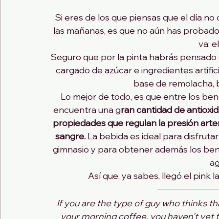
Si eres de los que piensas que el día n
las mañanas, es que no aún has probado 
va: el
Seguro que por la pinta habrás pensado 
cargado de azúcar e ingredientes artifici
base de remolacha, 
Lo mejor de todo, es que entre los bene
encuentra una g
ran cantidad de antioxid
propiedades que regulan la presión arteri
sangre.
 La bebida es ideal para disfruta
gimnasio y para obtener además los bene
ag
                    Así que, ya sabes, ll
If you are the type of guy who thinks t
your morning coffee, you haven't yet t