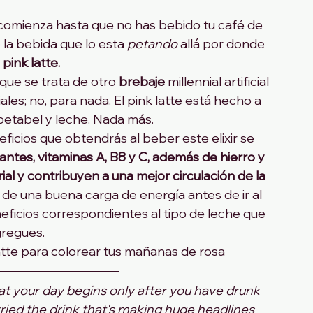
o comienza hasta que no has bebido tu café de 
la bebida que lo esta 
petando
 allá por donde 
 
pink latte.
que se trata de otro
 brebaje
 millennial artificial 
ales; no, para nada. El pink latte está hecho a 
betabel y leche. Nada más.
ficios que obtendrás al beber este elixir se 
antes, vitaminas A, B8 y C, además de hierro y 
al y contribuyen a una mejor circulación de la 
r de una buena carga de energía antes de ir al 
ficios correspondientes al tipo de leche que 
regues.
egó el pink latte para colorear tus mañanas de rosa
hat your day begins only after you have drunk 
ried the drink that's making huge headlines 