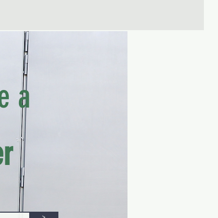
e a
er
>