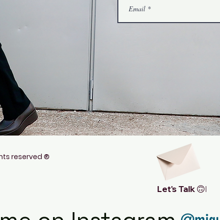
hts reserved ®
Let's Talk 🙃