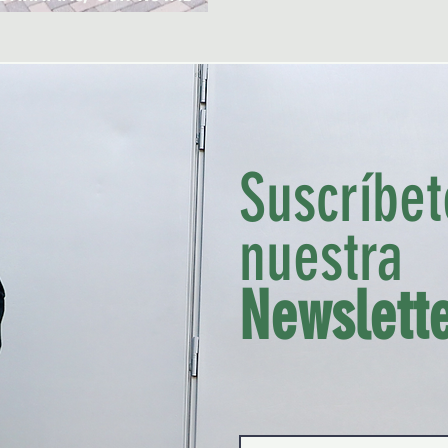
CARIBBEAN
Suscríbet
nuestra
Madrid, Spain
miguel@thetrendyman.com
Newslett