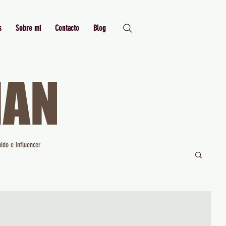
s
Sobre mi
Contacto
Blog
MAN
Just Me,
Myself and I
ido e influencer