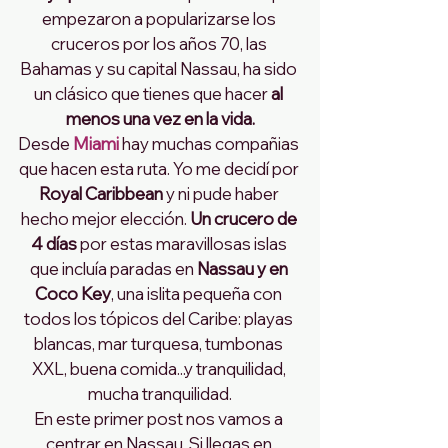
empezaron a popularizarse los 
cruceros por los años 70, las 
Bahamas y su capital Nassau, ha sido 
un clásico que tienes que hacer 
al 
menos una vez en la vida.
Desde 
Miami
 hay muchas compañias 
que hacen esta ruta. Yo me decidí por
Royal Caribbean 
y ni pude haber 
hecho mejor elección. 
Un crucero de 
4 días 
por estas maravillosas islas 
que incluía paradas en 
Nassau y en 
Coco Key
, una islita pequeña con 
todos los tópicos del Caribe: playas 
blancas, mar turquesa, tumbonas 
XXL, buena comida...y tranquilidad, 
mucha tranquilidad.
En este primer post nos vamos a 
centrar en Nassau. Si llegas en 