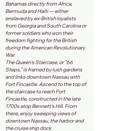
Bahamas directly from Africa, 
Bermuda and Haiti — either 
enslaved by ex-British loyalists 
from Georgia and South Carolina or 
former soldiers who won their 
freedom fighting for the British 
during the American Revolutionary 
War.
The Queen's Staircase, or "66 
Steps," is framed by lush gardens 
and links downtown Nassau with 
Fort Fincastle. Ascend to the top of 
the staircase to reach Fort 
Fincastle, constructed in the late 
1700s atop Bennett's Hill. From 
there, enjoy sweeping views of 
downtown Nassau, the harbor and 
the cruise ship dock.