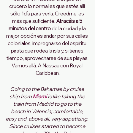
crucero lo normal es que estés allí 
sólo 1día para verla. Creedme, es 
más que suficiente. 
Atracáis a 5 
minutos del centro 
de la ciudad y la 
mejor opción es andar por sus calles 
coloniales, impregnarse del espíritu 
pirata que rodea la isla y, si tienes 
tiempo, aprovecharse de sus playas.
Vamos allá. A Nassau con Royal 
Caribbean.
Going to the Bahamas by cruise 
ship from
 Miami 
is like taking the 
train from Madrid to go to the 
beach in Valencia; comfortable, 
easy and, above all, very appetizing. 
Since cruises started to become 