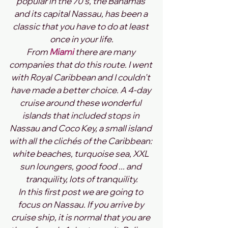
popular in the 70's, the Bahamas 
and its capital Nassau, has been a 
classic that you have to do at least 
once in your life.
From 
Miami
 there are many 
companies that do this route. I went 
with Royal Caribbean and I couldn't 
have made a better choice. A 4-day 
cruise around these wonderful 
islands that included stops in 
Nassau and Coco Key, a small island 
with all the clichés of the Caribbean: 
white beaches, turquoise sea, XXL 
sun loungers, good food ... and 
tranquility, lots of tranquility.
In this first post we are going to 
focus on Nassau. If you arrive by 
cruise ship, it is normal that you are 