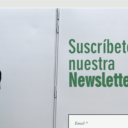
Suscríbet
nuestra
Madrid, Spain
miguel@thetrendyman.com
Newslett