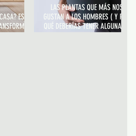
LAS PLANTAS QUE MÁS NOS
 CASA? ESTA
GUSTAN A LOS HOMBRES ( Y POR
RANSFORMA
QUÉ DEBERÍAS TENER ALGUNA EN
ESTILO)
CASA)