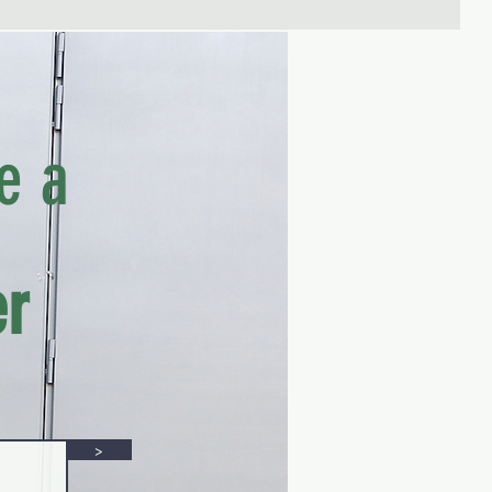
e a
er
>