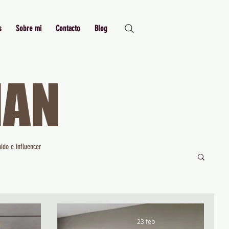
s
Sobre mi
Contacto
Blog
MAN
Just Me,
Myself and I
ido e influencer
23 feb