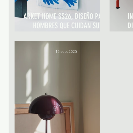
ARKET HOME SS26, DISEÑO PARA
I
HOMBRES QUE CUIDAN SU
D
ESPACIO
15 sept 2025