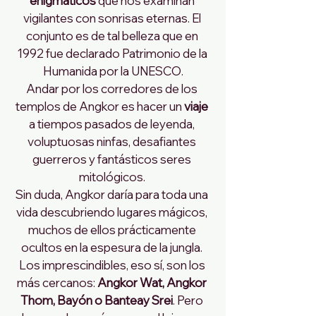
enigmáticos
 que nos examinan 
vigilantes con sonrisas eternas. El 
conjunto es de tal belleza que en 
1992 fue declarado Patrimonio de la 
Humanida por la UNESCO.
Andar por los corredores de los 
templos de Angkor es hacer un
 viaje 
a tiempos pasados de leyenda, 
voluptuosas ninfas, desafiantes 
guerreros y fantásticos seres 
mitológicos. 
Sin duda, Angkor daría para toda una 
vida descubriendo lugares mágicos, 
muchos de ellos prácticamente 
ocultos en la espesura de la jungla. 
Los imprescindibles, eso sí, son los 
más cercanos: 
Angkor Wat, Angkor 
Thom, Bayón o Banteay Srei
. Pero 