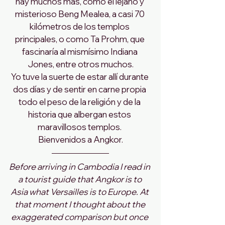
hay muchos más, como el lejano y 
misterioso Beng Mealea, a casi 70 
kilómetros de los templos 
principales, o como Ta Prohm, que 
fascinaría al mismísimo Indiana 
Jones, entre otros muchos.
Yo tuve la suerte de estar allí durante 
dos días y de sentir en carne propia 
todo el peso de la religión y de la 
historia que albergan estos 
maravillosos templos. 
Bienvenidos a Angkor.
Before arriving in Cambodia I read in 
a tourist guide that Angkor is to 
Asia what Versailles is to Europe. At 
that moment I thought about the 
exaggerated comparison but once 