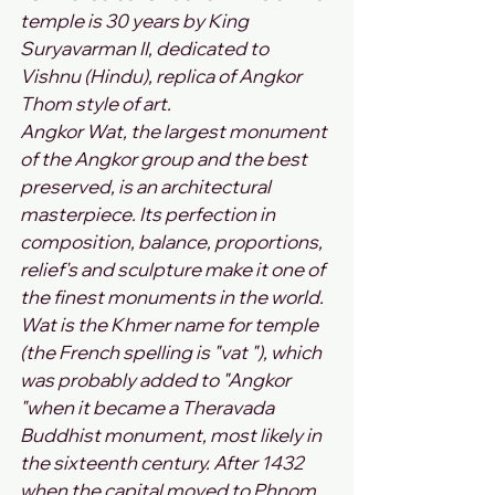
temple is 30 years by King 
Suryavarman II, dedicated to 
Vishnu (Hindu), replica of Angkor 
Thom style of art.
Angkor Wat, the largest monument 
of the Angkor group and the best 
preserved, is an architectural 
masterpiece. Its perfection in 
composition, balance, proportions, 
relief's and sculpture make it one of 
the finest monuments in the world.
Wat is the Khmer name for temple 
(the French spelling is "vat "), which 
was probably added to "Angkor 
"when it became a Theravada 
Buddhist monument, most likely in 
the sixteenth century. After 1432 
when the capital moved to Phnom 