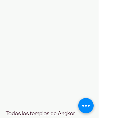
Todos los templos de Angkor 
impresionan, pero este mucho más. 
Parece sacado de una película. Fue 
escenario original del rodaje de 