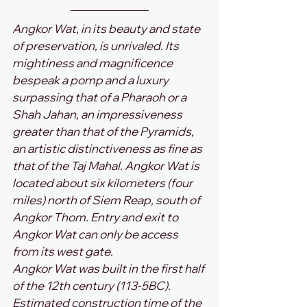
Angkor Wat, in its beauty and state 
of preservation, is unrivaled. Its 
mightiness and magnificence 
bespeak a pomp and a luxury 
surpassing that of a Pharaoh or a 
Shah Jahan, an impressiveness 
greater than that of the Pyramids, 
an artistic distinctiveness as fine as 
that of the Taj Mahal. Angkor Wat is 
located about six kilometers (four 
miles) north of Siem Reap, south of 
Angkor Thom. Entry and exit to 
Angkor Wat can only be access 
from its west gate.
Angkor Wat was built in the first half 
of the 12th century (113-5BC). 
Estimated construction time of the 