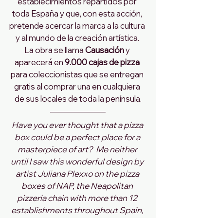
establecimientos repartidos por 
toda España y que, con esta acción, 
pretende acercar la marca a la cultura 
y al mundo de la creación artística. 
La obra se llama 
Causación
 y 
aparecerá en 
9.000 cajas de pizza
para coleccionistas que se entregan 
gratis al comprar una en cualquiera 
de sus locales de toda la península.
Have you ever thought that a pizza 
box could be a perfect place for a 
masterpiece of art?  Me neither 
until I saw this wonderful design by 
artist Juliana Plexxo on the pizza 
boxes of NAP, the Neapolitan 
pizzeria chain with more than 12 
establishments throughout Spain, 