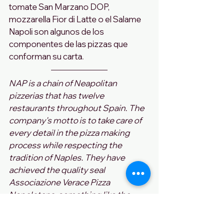
tomate San Marzano DOP, 
mozzarella Fior di Latte o el Salame 
Napoli son algunos de los 
componentes de las pizzas que 
conforman su carta.
NAP is a chain of Neapolitan 
pizzerias that has twelve 
restaurants throughout Spain. The 
company's motto is to take care of 
every detail in the pizza making 
process while respecting the 
tradition of Naples. They have 
achieved the quality seal 
Associazione Verace Pizza 
Napoletana, something like the 
denomination of origin or the 
Neapolitan identity card. 