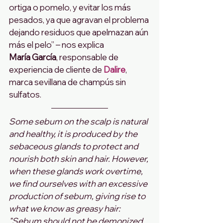
ortiga o pomelo, y evitar los más 
pesados, ya que agravan el problema 
dejando residuos que apelmazan aún 
más el pelo” – nos explica
María García
, responsable de 
experiencia de cliente de 
Dalire
, 
marca sevillana de champús sin 
sulfatos.
Some sebum on the scalp is natural 
and healthy, it is produced by the 
sebaceous glands to protect and 
nourish both skin and hair. However, 
when these glands work overtime, 
we find ourselves with an excessive 
production of sebum, giving rise to 
what we know as greasy hair: 
"Sebum should not be demonized, 