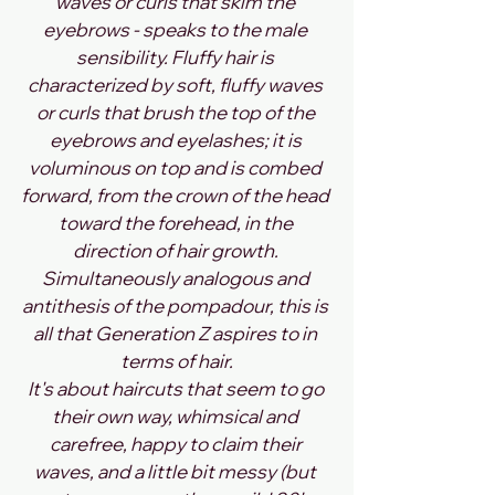
waves or curls that skim the 
eyebrows - speaks to the male 
sensibility. Fluffy hair is 
characterized by soft, fluffy waves 
or curls that brush the top of the 
eyebrows and eyelashes; it is 
voluminous on top and is combed 
forward, from the crown of the head 
toward the forehead, in the 
direction of hair growth. 
Simultaneously analogous and 
antithesis of the pompadour, this is 
all that Generation Z aspires to in 
terms of hair.
It's about haircuts that seem to go 
their own way, whimsical and 
carefree, happy to claim their 
waves, and a little bit messy (but 