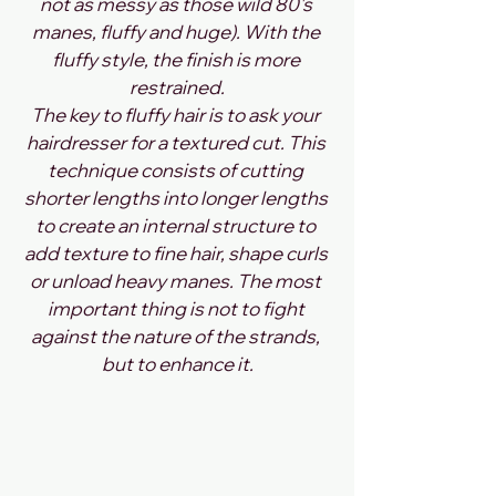
not as messy as those wild 80's 
manes, fluffy and huge). With the 
fluffy style, the finish is more 
restrained.
The key to fluffy hair is to ask your 
hairdresser for a textured cut. This 
technique consists of cutting 
shorter lengths into longer lengths 
to create an internal structure to 
add texture to fine hair, shape curls 
or unload heavy manes. The most 
important thing is not to fight 
against the nature of the strands, 
but to enhance it.