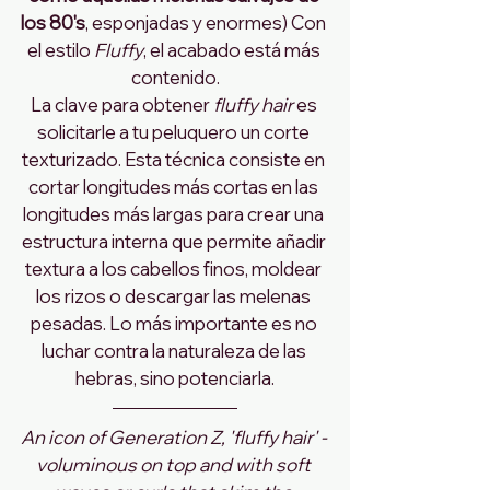
los 80's
, esponjadas y enormes) Con 
el estilo 
Fluffy
, el acabado está más 
contenido.
La clave para obtener 
fluffy hair
 es 
solicitarle a tu peluquero un corte 
texturizado. Esta técnica consiste en 
cortar longitudes más cortas en las 
longitudes más largas para crear una 
estructura interna que permite añadir 
textura a los cabellos finos, moldear 
los rizos o descargar las melenas 
pesadas. Lo más importante es no 
luchar contra la naturaleza de las 
hebras, sino potenciarla.
An icon of Generation Z, 'fluffy hair' - 
voluminous on top and with soft 