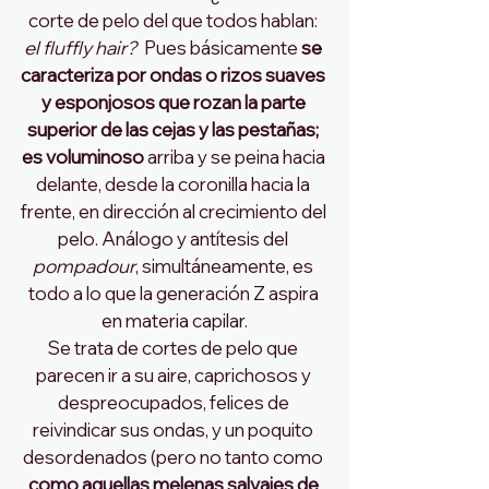
corte de pelo del que todos hablan: 
el fluffly hair?
  Pues básicamente 
se 
caracteriza por ondas o rizos suaves 
y esponjosos que rozan la parte 
superior de las cejas y las pestañas; 
es voluminoso
 arriba y se peina hacia 
delante, desde la coronilla hacia la 
frente, en dirección al crecimiento del 
pelo. Análogo y antítesis del 
pompadour
, simultáneamente, es 
todo a lo que la generación Z aspira 
en materia capilar.
Se trata de cortes de pelo que 
parecen ir a su aire, caprichosos y 
despreocupados, felices de 
reivindicar sus ondas, y un poquito 
desordenados (pero no tanto como
como aquellas melenas salvajes de 