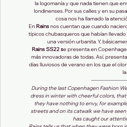
la logomanía y que nada tienen que envi
londinenses. Por sus calles y en su pas
cosa nos ha llamado la atenci
En 
Rains
 nos cuentan que cuando nacieron 
típicos chubasqueros que habían llevado 
una versión urbanita. Y, básicamen
Rains SS22 s
e presenta en Copenhagen
más innovadoras de todas. Así, presenta
días lluviosos de verano en los que el olo
la
During the last Copenhagen Fashion Wee
dress in winter with cheerful colors, tha
they have nothing to envy, for example,
streets and on its catwalk we have seen 
has caught our attenti
Rains tells us that when they were born in