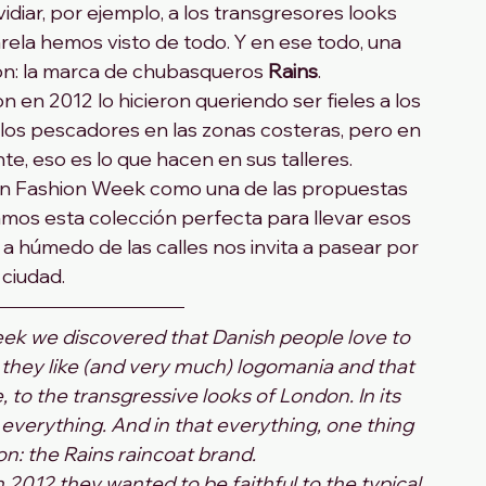
diar, por ejemplo, a los transgresores looks 
arela hemos visto de todo. Y en ese todo, una 
ón: la marca de chubasqueros 
Rains
.
en 2012 lo hicieron queriendo ser fieles a los 
los pescadores en las zonas costeras, pero en 
te, eso es lo que hacen en sus talleres.
 Fashion Week como una de las propuestas 
mos esta colección perfecta para llevar esos 
r a húmedo de las calles nos invita a pasear por 
 ciudad.
k we discovered that Danish people love to 
t they like (and very much) logomania and that 
 to the transgressive looks of London. In its 
everything. And in that everything, one thing 
on: the Rains raincoat brand.
 2012 they wanted to be faithful to the typical 