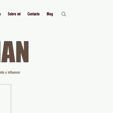
s
Sobre mi
Contacto
Blog
MAN
Just Me,
Myself and I
ido e influencer