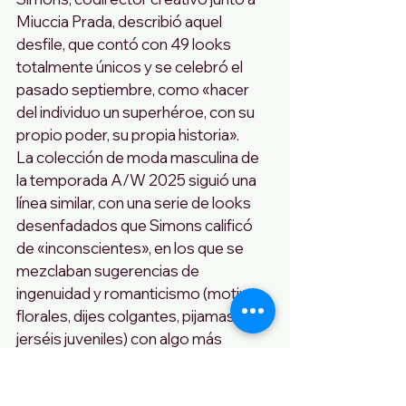
Miuccia Prada, describió aquel 
desfile, que contó con 49 looks 
totalmente únicos y se celebró el 
pasado septiembre, como «hacer 
del individuo un superhéroe, con su 
propio poder, su propia historia».
La colección de moda masculina de 
la temporada A/W 2025 siguió una 
línea similar, con una serie de looks 
desenfadados que Simons calificó 
de «inconscientes», en los que se 
mezclaban sugerencias de 
ingenuidad y romanticismo (motivos 
florales, dijes colgantes, pijamas y 
jerséis juveniles) con algo más 
«primitivo» en sastrería, construida a 
partir de parches de cuero marrón y 