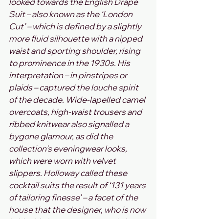
looked towards the English Drape 
Suit – also known as the ‘London 
Cut’ – which is defined by a slightly 
more fluid silhouette with a nipped 
waist and sporting shoulder, rising 
to prominence in the 1930s. His 
interpretation – in pinstripes or 
plaids – captured the louche spirit 
of the decade. Wide-lapelled camel 
overcoats, high-waist trousers and 
ribbed knitwear also signalled a 
bygone glamour, as did the 
collection’s eveningwear looks, 
which were worn with velvet 
slippers. Holloway called these 
cocktail suits the result of ‘131 years 
of tailoring finesse’ – a facet of the 
house that the designer, who is now 